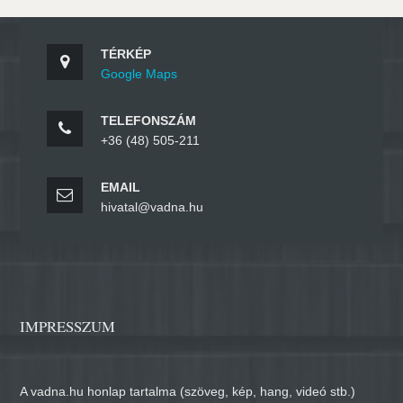
TÉRKÉP
Google Maps
TELEFONSZÁM
+36 (48) 505-211
EMAIL
hivatal@vadna.hu
IMPRESSZUM
A vadna.hu honlap tartalma (szöveg, kép, hang, videó stb.)