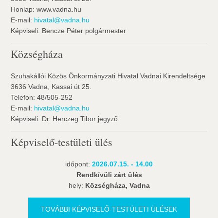
Honlap: www.vadna.hu
E-mail:
hivatal@vadna.hu
Képviseli: Bencze Péter polgármester
Községháza
Szuhakállói Közös Önkormányzati Hivatal Vadnai Kirendeltsége
3636 Vadna, Kassai út 25.
Telefon: 48/505-252
E-mail:
hivatal@vadna.hu
Képviseli: Dr. Herczeg Tibor jegyző
Képviselő-testületi ülés
időpont:
2026.07.15. - 14.00
Rendkívüli zárt ülés
hely:
Községháza, Vadna
TOVÁBBI KÉPVISELŐ-TESTÜLETI ÜLÉSEK