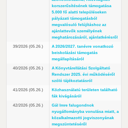
korszerűsítésének támogatása
5.000 fő alatti településeken
pályázati támogatásból
megvalósuló felújításhoz az
ajánlattevők személyének
meghatározásáról, ajánlatkérésről
39/2026 (05.26.)
A 2026/2027. tanévre vonatkozó
beiskolázási támogatás
megállapításáról
40/2026 (05.26.)
A Könyvtárellátási Szolgáltató
Rendszer 2025. évi működéséről
szóló tájékoztatásról
41/2026 (05.26.)
Közhasználatú területen található
fák kivágásáról
42/2026 (05.26.)
Gál Imre falugondnok
nyugállományba vonulása miatt, a
közalkalmazotti jogviszonyának
megszüntetéséről