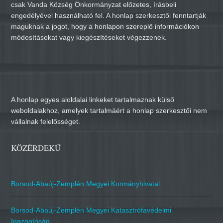
csak Vanda Község Önkormányzat előzetes, írásbeli
engedélyével használható fel. A honlap szerkesztői fenntartják
maguknak a jogot, hogy a honlapon szereplő információkon
módosításokat vagy kiegészítéseket végezzenek.
A honlap egyes aloldalai linkeket tartalmaznak külső
weboldalakhoz, amelyek tartalmáért a honlap szerkesztői nem
vállalnak felelősséget.
KÖZÉRDEKŰ
Borsod-Abaúj-Zemplén Megyei Kormányhivatal
Borsod-Abaúj-Zemplén Megyei Katasztrófavédelmi
Igazgatóság