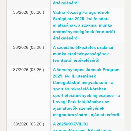
értékeléséről
35/2026 (05.26.)
Vadna Község Falugondnoki
Szolgálata 2025. évi feladat-
ellátásának, a szakmai munka
eredményességének fenntartói
értékeléséről
36/2026 (05.26.)
A szociális étkeztetés szakmai
munka eredményességének
fenntartói értékeléséről
37/2026 (05.26.)
A Versenyképes Járások Program
2025. évi II. ütemének
támogatásból megvalósuló - a
sport és rekreáció körében
sportlétesítmények fejlesztése - a
Lovagi Park felújításához az
ajánlattevők személyének
meghatározásáról, ajánlatkérésről
38/2026 (05.26.)
A 2025/KÖZVIL/01
azonosítószámú, Közvilágítás