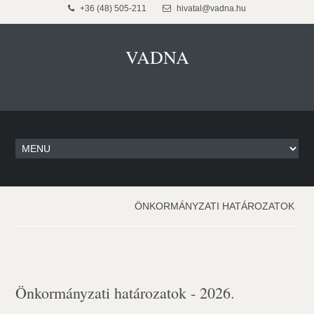
+36 (48) 505-211
hivatal@vadna.hu
VADNA
ÖNKORMÁNYZATI HATÁROZATOK
Önkormányzati határozatok - 2026.