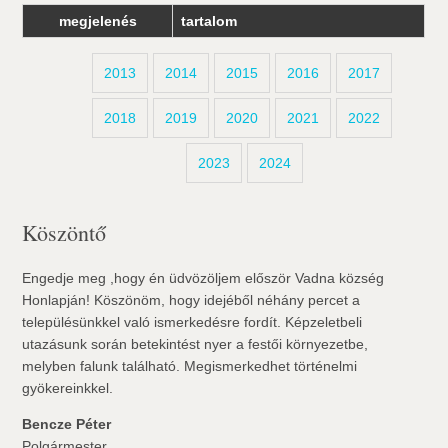
megjelenés
tartalom
2013
2014
2015
2016
2017
2018
2019
2020
2021
2022
2023
2024
Köszöntő
Engedje meg ,hogy én üdvözöljem először Vadna község
Honlapján! Köszönöm, hogy idejéből néhány percet a
településünkkel való ismerkedésre fordít. Képzeletbeli
utazásunk során betekintést nyer a festői környezetbe,
melyben falunk található. Megismerkedhet történelmi
gyökereinkkel.
Bencze Péter
Polgármester