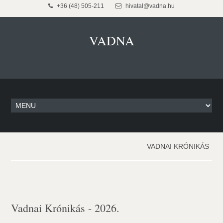
+36 (48) 505-211
hivatal@vadna.hu
VADNA
VADNAI KRÓNIKÁS
Vadnai Krónikás - 2026.