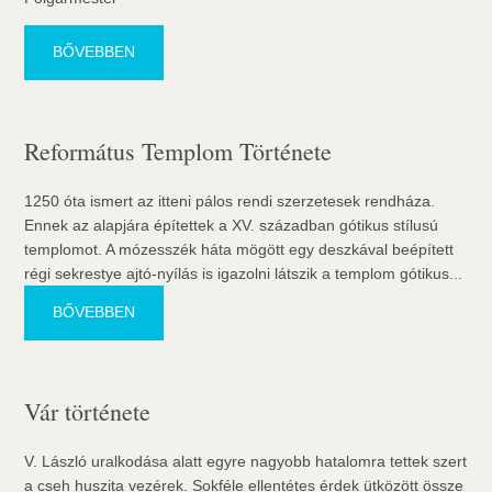
BŐVEBBEN
Református Templom Története
1250 óta ismert az itteni pálos rendi szerzetesek rendháza.
Ennek az alapjára építettek a XV. században gótikus stílusú
templomot. A mózesszék háta mögött egy deszkával beépített
régi sekrestye ajtó-nyílás is igazolni látszik a templom gótikus...
BŐVEBBEN
Vár története
V. László uralkodása alatt egyre nagyobb hatalomra tettek szert
a cseh huszita vezérek. Sokféle ellentétes érdek ütközött össze