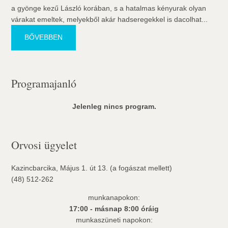
a gyönge kezű László korában, s a hatalmas kényurak olyan
várakat emeltek, melyekből akár hadseregekkel is dacolhat...
BŐVEBBEN
Programajanló
Jelenleg nincs program.
Orvosi ügyelet
Kazincbarcika, Május 1. út 13. (a fogászat mellett)
(48) 512-262
munkanapokon:
17:00 - másnap 8:00 óráig
munkaszüneti napokon: