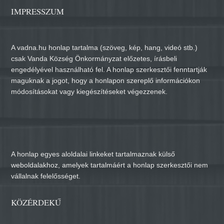
IMPRESSZUM
A vadna.hu honlap tartalma (szöveg, kép, hang, videó stb.)
csak Vanda Község Önkormányzat előzetes, írásbeli
engedélyével használható fel. A honlap szerkesztői fenntartják
maguknak a jogot, hogy a honlapon szereplő információkon
módosításokat vagy kiegészítéseket végezzenek.
A honlap egyes aloldalai linkeket tartalmaznak külső
weboldalakhoz, amelyek tartalmáért a honlap szerkesztői nem
vállalnak felelősséget.
KÖZÉRDEKŰ