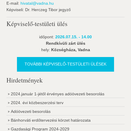
E-mail:
hivatal@vadna.hu
Képviseli: Dr. Herczeg Tibor jegyző
Képviselő-testületi ülés
időpont:
2026.07.15. - 14.00
Rendkívüli zárt ülés
hely:
Községháza, Vadna
TOVÁBBI KÉPVISELŐ-TESTÜLETI ÜLÉSEK
Hirdetmények
2024.január 1-jétől érvényes adóövezeti besorolás
2024. évi közbeszerzési terv
Adóövezeti besorolás
Bánhorváti erdőtervezési körzet határozata
Gazdasági Program 2024-2029