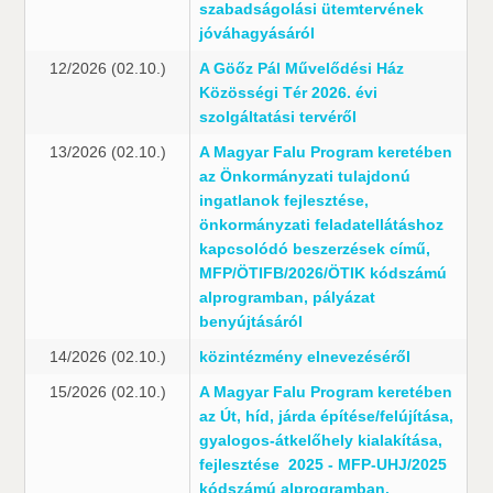
szabadságolási ütemtervének
jóváhagyásáról
12/2026 (02.10.)
A Göőz Pál Művelődési Ház
Közösségi Tér 2026. évi
szolgáltatási tervéről
13/2026 (02.10.)
A Magyar Falu Program keretében
az Önkormányzati tulajdonú
ingatlanok fejlesztése,
önkormányzati feladatellátáshoz
kapcsolódó beszerzések című,
MFP/ÖTIFB/2026/ÖTIK kódszámú
alprogramban, pályázat
benyújtásáról
14/2026 (02.10.)
közintézmény elnevezéséről
15/2026 (02.10.)
A Magyar Falu Program keretében
az Út, híd, járda építése/felújítása,
gyalogos-átkelőhely kialakítása,
fejlesztése  2025 - MFP-UHJ/2025
kódszámú alprogramban,