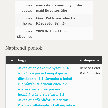
ülés
munkaterv szerinti nyílt ülés,
típusa:
majd Együttes ülés
ülés
Göőz Pál Művelődés Ház
helye:
Közösségi Színtér
ülés
2026.02.10. - 14:00
időpontja:
Napirendi pontok
npr.
tárgy
előterjesztő
1.
Javaslat az önkormányzat 2026.
Bencze Péter
évi költségvetést megalapozó
Polgármester
döntésekre: 1.1. Javaslat a belső
ellenőrzési feladatok 2026. évi
ellátásához költségvetési
hozzájárulás biztosítása. 1.2.
Javaslat a főépítészi feladatok
2026. évi ellátásához költségvetési