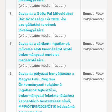
jóváhagyására.
(előterjesztés módja: Írásban)
7.
Javaslat a Göőz Pál Művelődési
Bencze Péter
Ház Közösségi Tér 2026. évi
Polgármester
szolgáltatási tervének
jóváhagyására.
(előterjesztés módja: Írásban)
8.
Javaslat a zártkerti ingatlanok
Bencze Péter
művelés alóli kivonásáról szóló
Polgármester
önkormányzati rendelet
megalkotására.
(előterjesztés módja: Írásban)
9.
Javaslat pályázat benyújtására a
Bencze Péter
Magyar Falu Program
Polgármester
Önkormányzati tulajdonú
ingatlanok fejlesztése,
önkormányzati feladatellátáshoz
kapcsolódó beszerzések című,
MFP/ÖTIFB/2026/ÖTIK kódszámú