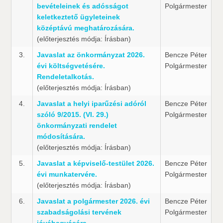
bevételeinek és adósságot
Polgármester
keletkeztető ügyleteinek
középtávú meghatározására.
(előterjesztés módja: Írásban)
3.
Javaslat az önkormányzat 2026.
Bencze Péter
évi költségvetésére.
Polgármester
Rendeletalkotás.
(előterjesztés módja: Írásban)
4.
Javaslat a helyi iparűzési adóról
Bencze Péter
szóló 9/2015. (VI. 29.)
Polgármester
önkormányzati rendelet
módosítására.
(előterjesztés módja: Írásban)
5.
Javaslat a képviselő-testület 2026.
Bencze Péter
évi munkatervére.
Polgármester
(előterjesztés módja: Írásban)
6.
Javaslat a polgármester 2026. évi
Bencze Péter
szabadságolási tervének
Polgármester