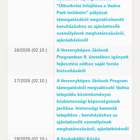
"Útburkolat felújítása a Vadna
Park területén" pályázat
támogatásából megvalósítandó
beruházáshoz az ajánlattevők
személyének meghatározásáról,
ajánlatkérésről
16/2026 (02.10.)
A Versenyképes Járások
Programban II. ütemében igényelt
fejlesztési célhoz saját forrás
biztosításáról
17/2026 (02.10.)
A Versenyképes Járások Program
támogatásból megvalósuló Vadna
település közintézményei
közbiztonsági képességeinek
javítása  biztonsági kamerák
telepítése - beruházáshoz az
ajánlattevők személyének
meghatározásáról, ajánlatkérésről
18/2026 (02.10.)
A Szuhakállói Közös