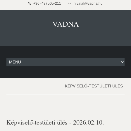
+36 (48) 505-211
hivatal@vadna.hu
VADNA
KÉPVISELŐ-TESTÜLETI ÜLÉS
Képviselő-testületi ülés - 2026.02.10.