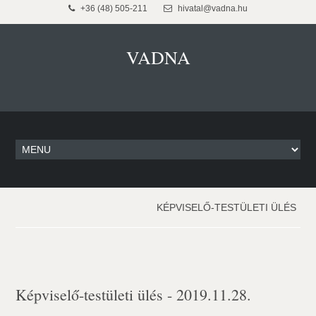
+36 (48) 505-211
hivatal@vadna.hu
VADNA
KÉPVISELŐ-TESTÜLETI ÜLÉS
Képviselő-testületi ülés - 2019.11.28.