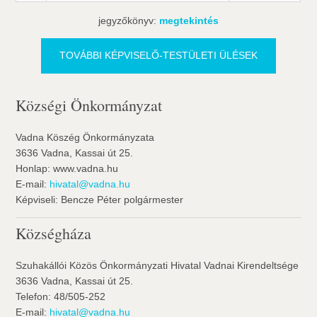
jegyzőkönyv:
megtekintés
TOVÁBBI KÉPVISELŐ-TESTÜLETI ÜLÉSEK
Községi Önkormányzat
Vadna Köszég Önkormányzata
3636 Vadna, Kassai út 25.
Honlap: www.vadna.hu
E-mail:
hivatal@vadna.hu
Képviseli: Bencze Péter polgármester
Községháza
Szuhakállói Közös Önkormányzati Hivatal Vadnai Kirendeltsége
3636 Vadna, Kassai út 25.
Telefon: 48/505-252
E-mail:
hivatal@vadna.hu