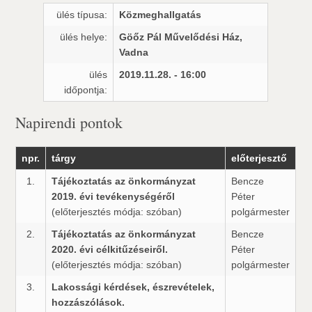
ülés típusa:
Közmeghallgatás
ülés helye:
Göőz Pál Művelődési Ház,
Vadna
ülés
2019.11.28. - 16:00
időpontja:
Napirendi pontok
npr.
tárgy
előterjesztő
1.
Tájékoztatás az önkormányzat
Bencze
2019. évi tevékenységéről
Péter
(előterjesztés módja: szóban)
polgármester
2.
Tájékoztatás az önkormányzat
Bencze
2020. évi célkitűzéseiről.
Péter
(előterjesztés módja: szóban)
polgármester
3.
Lakossági kérdések, észrevételek,
hozzászólások.