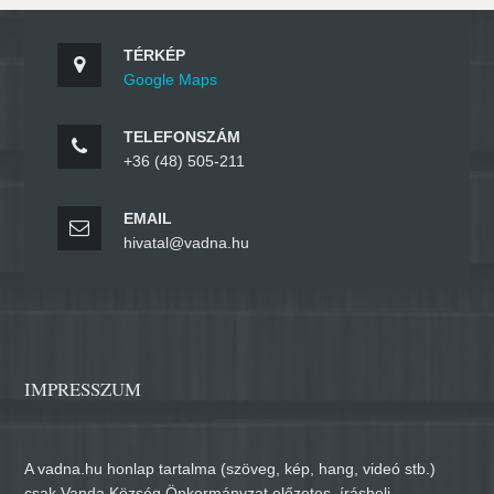
TÉRKÉP
Google Maps
TELEFONSZÁM
+36 (48) 505-211
EMAIL
hivatal@vadna.hu
IMPRESSZUM
A vadna.hu honlap tartalma (szöveg, kép, hang, videó stb.)
csak Vanda Község Önkormányzat előzetes, írásbeli