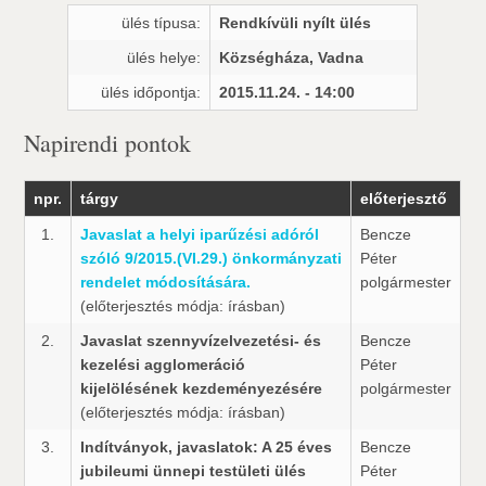
ülés típusa:
Rendkívüli nyílt ülés
ülés helye:
Községháza, Vadna
ülés időpontja:
2015.11.24. - 14:00
Napirendi pontok
npr.
tárgy
előterjesztő
1.
Javaslat a helyi iparűzési adóról
Bencze
szóló 9/2015.(VI.29.) önkormányzati
Péter
rendelet módosítására.
polgármester
(előterjesztés módja: írásban)
2.
Javaslat szennyvízelvezetési- és
Bencze
kezelési agglomeráció
Péter
kijelölésének kezdeményezésére
polgármester
(előterjesztés módja: írásban)
3.
Indítványok, javaslatok: A 25 éves
Bencze
jubileumi ünnepi testületi ülés
Péter