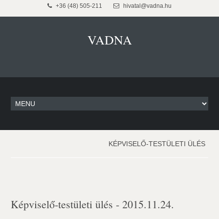
+36 (48) 505-211
hivatal@vadna.hu
VADNA
KÉPVISELŐ-TESTÜLETI ÜLÉS
Képviselő-testületi ülés - 2015.11.24.