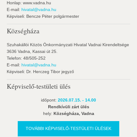
Honlap: www.vadna.hu
E-mail:
hivatal@vadna.hu
Képviseli: Bencze Péter polgármester
Községháza
Szuhakállói Közös Önkormányzati Hivatal Vadnai Kirendeltsége
3636 Vadna, Kassai út 25.
Telefon: 48/505-252
E-mail:
hivatal@vadna.hu
Képviseli: Dr. Herczeg Tibor jegyző
Képviselő-testületi ülés
időpont:
2026.07.15. - 14.00
Rendkívüli zárt ülés
hely:
Községháza, Vadna
TOVÁBBI KÉPVISELŐ-TESTÜLETI ÜLÉSEK