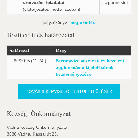
szervezési feladatai
polgármester
(előterjesztés módja: szóban)
jegyzőkönyv:
megtekintés
Testületi ülés határozatai
határozat
tárgy
60/2015 (11.24.)
Szennyvízelvezetési- és kezelési
agglomeráció kijelölésének
kezdeményezése
TOVÁBBI KÉPVISELŐ-TESTÜLETI ÜLÉSEK
Községi Önkormányzat
Vadna Köszég Önkormányzata
3636 Vadna, Kassai út 25.