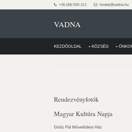
+36 (48) 505-211
hivatal@vadna.hu
VADNA
KEZDŐOLDAL
KÖZSÉG
ÖNKO
Rendezvényfotók
Magyar Kultúra Napja
Göőz Pál Művelődési Ház