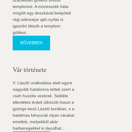
században gótikus stílusú
templomot. A mózesszék háta
mögött egy deszkával beépített
régi sekrestye ajtó-nyílás is
igazolni látszik a templom
gótikus...
BŐVEBBEN
Vár története
V. László uralkodása alatt egyre
nagyobb hatalomra tettek szert a
cseh huszita vezérek. Sokféle
ellentétes érdek ütközött össze a
gyönge kezű László korában, s a
hatalmas kényurak olyan várakat
emeltek, melyekből akár
hadseregekkel is dacolhat...