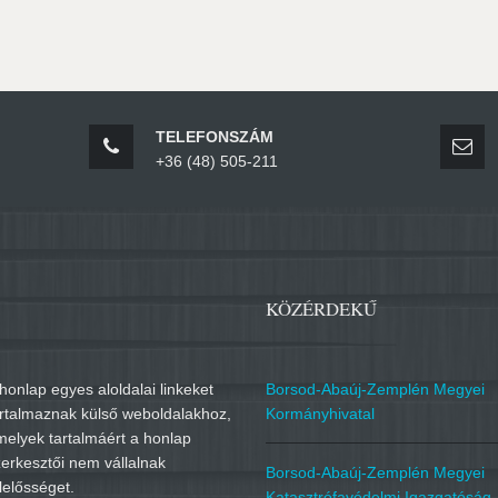
TELEFONSZÁM
+36 (48) 505-211
KÖZÉRDEKŰ
honlap egyes aloldalai linkeket
Borsod-Abaúj-Zemplén Megyei
artalmaznak külső weboldalakhoz,
Kormányhivatal
melyek tartalmáért a honlap
erkesztői nem vállalnak
Borsod-Abaúj-Zemplén Megyei
lelősséget.
Katasztrófavédelmi Igazgatóság