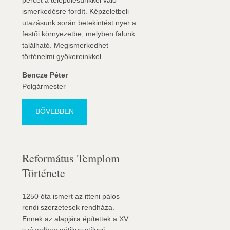
percet a településünkkel való
ismerkedésre fordít. Képzeletbeli
utazásunk során betekintést nyer a
festői környezetbe, melyben falunk
található. Megismerkedhet
történelmi gyökereinkkel.
Bencze Péter
Polgármester
BŐVEBBEN
Református Templom
Története
1250 óta ismert az itteni pálos
rendi szerzetesek rendháza.
Ennek az alapjára építettek a XV.