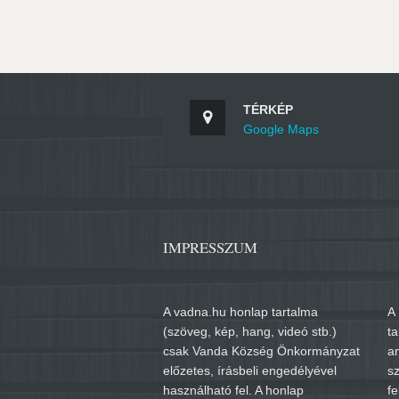
TÉRKÉP
Google Maps
IMPRESSZUM
A vadna.hu honlap tartalma
A 
(szöveg, kép, hang, videó stb.)
t
csak Vanda Község Önkormányzat
a
előzetes, írásbeli engedélyével
sz
használható fel. A honlap
fe