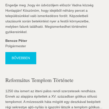
Engedje meg ,hogy én üdvözöljem először Vadna község
Honlapján! Köszönöm, hogy idejéből néhány percet a
településünkkel való ismerkedésre fordít. Képzeletbeli
utazásunk során betekintést nyer a festői környezetbe,
melyben falunk található. Megismerkedhet történelmi
gyökereinkkel.
Bencze Péter
Polgármester
BŐVEBBEN
Református Templom Története
1250 óta ismert az itteni pálos rendi szerzetesek rendháza.
Ennek az alapjára építettek a XV. században gótikus stílusú
templomot. A mózesszék háta mögött egy deszkával beépített
régi sekrestye ajtó-nyílás is igazolni látszik a templom gótikus...