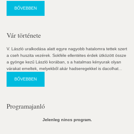
BŐVEBBEN
Vár története
V. László uralkodása alatt egyre nagyobb hatalomra tettek szert
a cseh huszita vezérek. Sokféle ellentétes érdek ütközött össze
a gyönge kezű László korában, s a hatalmas kényurak olyan
várakat emeltek, melyekből akár hadseregekkel is dacolhat...
BŐVEBBEN
Programajanló
Jelenleg nincs program.