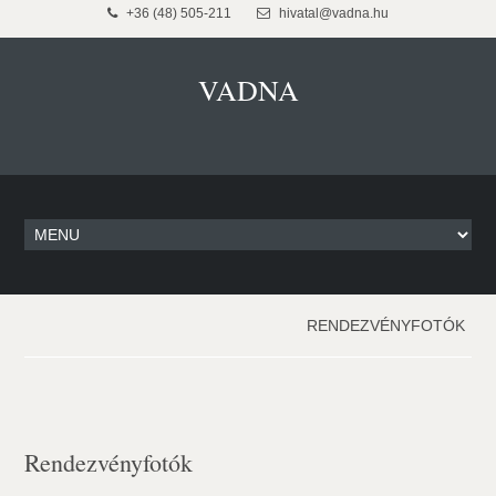
+36 (48) 505-211
hivatal@vadna.hu
VADNA
RENDEZVÉNYFOTÓK
Rendezvényfotók