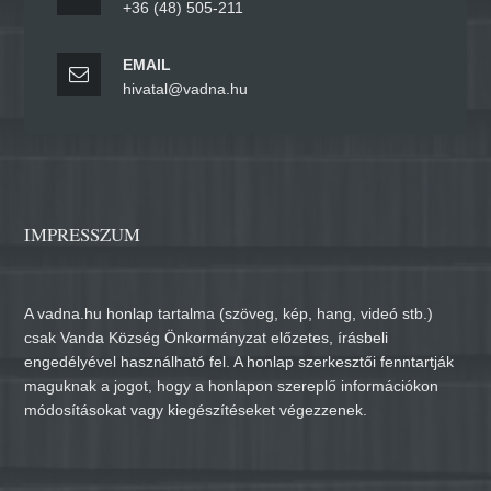
+36 (48) 505-211
EMAIL
hivatal@vadna.hu
IMPRESSZUM
A vadna.hu honlap tartalma (szöveg, kép, hang, videó stb.)
csak Vanda Község Önkormányzat előzetes, írásbeli
engedélyével használható fel. A honlap szerkesztői fenntartják
maguknak a jogot, hogy a honlapon szereplő információkon
módosításokat vagy kiegészítéseket végezzenek.