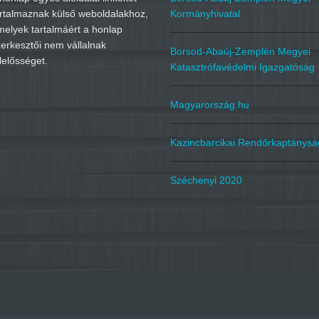
artalmaznak külső weboldalakhoz,
Kormányhivatal
melyek tartalmáért a honlap
erkesztői nem vállalnak
Borsod-Abaúj-Zemplén Megyei
lelősséget.
Katasztrófavédelmi Igazgatóság
Magyarország.hu
Kazincbarcikai Rendőrkaptánysá
Széchenyi 2020