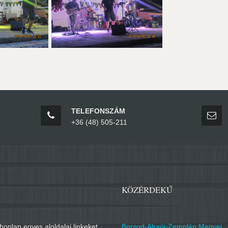
TELEFONSZÁM
+36 (48) 505-211
KÖZÉRDEKŰ
honlap egyes aloldalai linkeket
Borsod-Abaúj-Zemplén Megyei