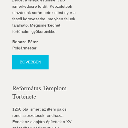
percet a településünkkel való
ismerkedésre fordít. Képzeletbeli
utazásunk során betekintést nyer a
festői környezetbe, melyben falunk
található. Megismerkedhet
történelmi gyökereinkkel.
Bencze Péter
Polgármester
BŐVEBBEN
Református Templom
Története
1250 óta ismert az itteni pálos
rendi szerzetesek rendháza.
Ennek az alapjára építettek a XV.