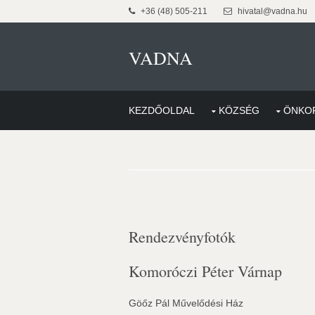
+36 (48) 505-211
hivatal@vadna.hu
VADNA
KEZDŐOLDAL
KÖZSÉG
ÖNKO
Rendezvényfotók
Komoróczi Péter Várnap
Göőz Pál Művelődési Ház