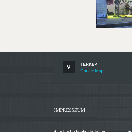
TÉRKÉP
Google Maps
IMPRESSZUM
A vadna.hu honlap tartalma
A 