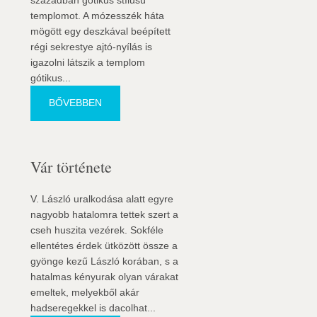
században gótikus stílusú
templomot. A mózesszék háta
mögött egy deszkával beépített
régi sekrestye ajtó-nyílás is
igazolni látszik a templom
gótikus...
BŐVEBBEN
Vár története
V. László uralkodása alatt egyre
nagyobb hatalomra tettek szert a
cseh huszita vezérek. Sokféle
ellentétes érdek ütközött össze a
gyönge kezű László korában, s a
hatalmas kényurak olyan várakat
emeltek, melyekből akár
hadseregekkel is dacolhat...