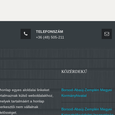
TELEFONSZÁM
+36 (48) 505-211
KÖZÉRDEKŰ
honlap egyes aloldalai linkeket
Borsod-Abaúj-Zemplén Megyei
artalmaznak külső weboldalakhoz,
Kormányhivatal
melyek tartalmáért a honlap
erkesztői nem vállalnak
Borsod-Abaúj-Zemplén Megyei
lelősséget.
Katasztrófavédelmi Igazgatóság