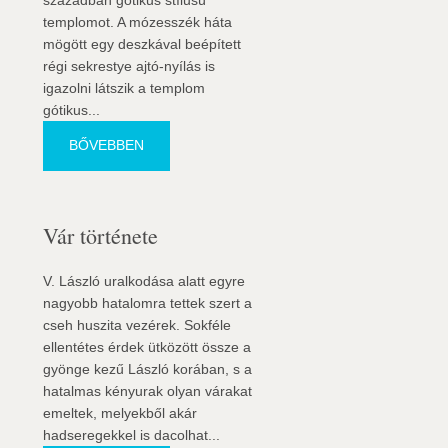
században gótikus stílusú
templomot. A mózesszék háta
mögött egy deszkával beépített
régi sekrestye ajtó-nyílás is
igazolni látszik a templom
gótikus...
BŐVEBBEN
Vár története
V. László uralkodása alatt egyre
nagyobb hatalomra tettek szert a
cseh huszita vezérek. Sokféle
ellentétes érdek ütközött össze a
gyönge kezű László korában, s a
hatalmas kényurak olyan várakat
emeltek, melyekből akár
hadseregekkel is dacolhat...