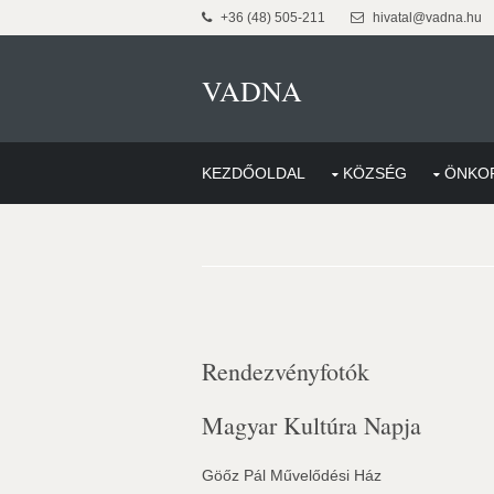
+36 (48) 505-211
hivatal@vadna.hu
VADNA
KEZDŐOLDAL
KÖZSÉG
ÖNKO
Rendezvényfotók
Magyar Kultúra Napja
Göőz Pál Művelődési Ház