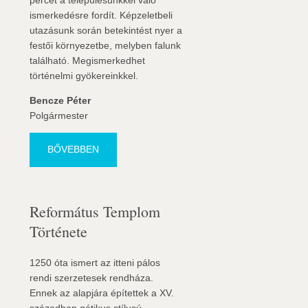
percet a településünkkel való
ismerkedésre fordít. Képzeletbeli
utazásunk során betekintést nyer a
festői környezetbe, melyben falunk
található. Megismerkedhet
történelmi gyökereinkkel.
Bencze Péter
Polgármester
BŐVEBBEN
Református Templom
Története
1250 óta ismert az itteni pálos
rendi szerzetesek rendháza.
Ennek az alapjára építettek a XV.