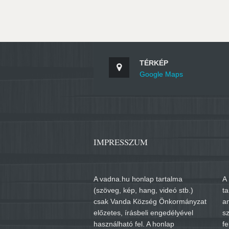
TÉRKÉP
Google Maps
IMPRESSZUM
A vadna.hu honlap tartalma
A 
(szöveg, kép, hang, videó stb.)
t
csak Vanda Község Önkormányzat
a
előzetes, írásbeli engedélyével
sz
használható fel. A honlap
fe