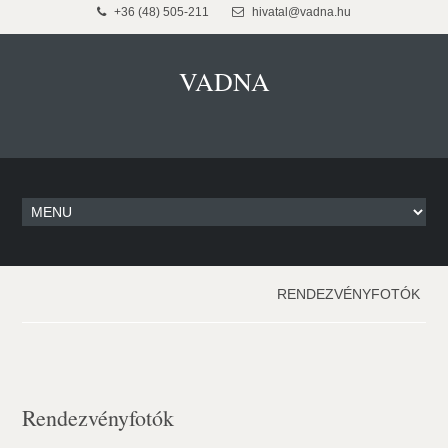
+36 (48) 505-211
hivatal@vadna.hu
VADNA
RENDEZVÉNYFOTÓK
Rendezvényfotók