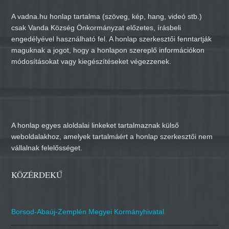
A vadna.hu honlap tartalma (szöveg, kép, hang, videó stb.)
csak Vanda Község Önkormányzat előzetes, írásbeli
engedélyével használható fel. A honlap szerkesztői fenntartják
maguknak a jogot, hogy a honlapon szereplő információkon
módosításokat vagy kiegészítéseket végezzenek.
A honlap egyes aloldalai linkeket tartalmaznak külső
weboldalakhoz, amelyek tartalmáért a honlap szerkesztői nem
vállalnak felelősséget.
KÖZÉRDEKŰ
Borsod-Abaúj-Zemplén Megyei Kormányhivatal