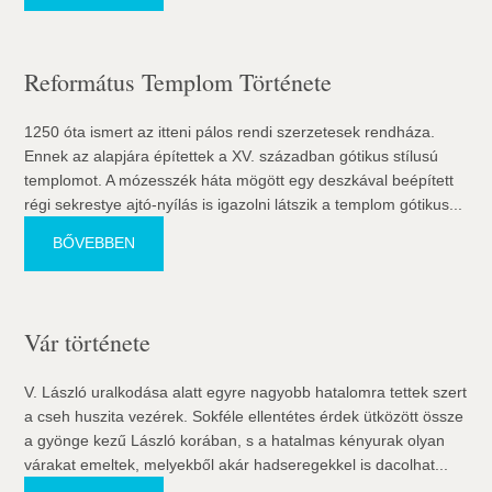
Református Templom Története
1250 óta ismert az itteni pálos rendi szerzetesek rendháza.
Ennek az alapjára építettek a XV. században gótikus stílusú
templomot. A mózesszék háta mögött egy deszkával beépített
régi sekrestye ajtó-nyílás is igazolni látszik a templom gótikus...
BŐVEBBEN
Vár története
V. László uralkodása alatt egyre nagyobb hatalomra tettek szert
a cseh huszita vezérek. Sokféle ellentétes érdek ütközött össze
a gyönge kezű László korában, s a hatalmas kényurak olyan
várakat emeltek, melyekből akár hadseregekkel is dacolhat...