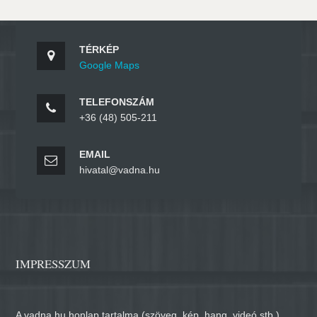
TÉRKÉP
Google Maps
TELEFONSZÁM
+36 (48) 505-211
EMAIL
hivatal@vadna.hu
IMPRESSZUM
A vadna.hu honlap tartalma (szöveg, kép, hang, videó stb.)