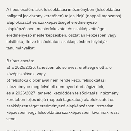
A típus esetén: akik felsőoktatási intézményben (felsőoktatási
hallgatói jogviszony keretében) teljes idejű (nappali tagozatos),
alapfokozatot és szakképzettséget eredményező
alapképzésben, mesterfokozatot és szakképzettséget
eredményező mesterképzésben, osztatlan képzésben vagy
felsőfokú, illetve felsőoktatási szakképzésben folytatják
tanulmányaikat.
B típus esetén:
a) a 2025/2026. tanévben utolsó éves, érettségi előtt álló
középiskolások; vagy
b) felsőfokú diplomával nem rendelkező, felsőoktatási
intézménybe még felvételt nem nyert érettségizettek;
és a 2026/2027. tanévtől kezdődően felsőoktatási intézmény
keretében teljes idejű (nappali tagozatos) alapfokozatot és
szakképzettséget eredményező alapképzésben, osztatlan
képzésben vagy felsőoktatási szakképzésben kívánnak részt
venni.