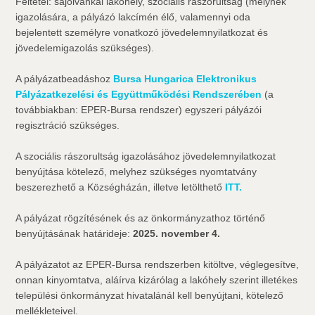
Feltétel: sajóivánkai lakóhely, szociális rászorultság (melynek
igazolására, a pályázó lakcímén élő, valamennyi oda
bejelentett személyre vonatkozó jövedelemnyilatkozat és
jövedelemigazolás szükséges).
A pályázatbeadáshoz
Bursa Hungarica Elektronikus
Pályázatkezelési és Együttműködési Rendszerében
(a
továbbiakban: EPER-Bursa rendszer) egyszeri pályázói
regisztráció szükséges.
A szociális rászorultság igazolásához jövedelemnyilatkozat
benyújtása kötelező, melyhez szükséges nyomtatvány
beszerezhető a Községházán, illetve letölthető
ITT.
A pályázat rögzítésének és az önkormányzathoz történő
benyújtásának határideje:
2025. november 4.
A pályázatot az EPER-Bursa rendszerben kitöltve, véglegesítve,
onnan kinyomtatva, aláírva kizárólag a lakóhely szerint illetékes
települési önkormányzat hivatalánál kell benyújtani, kötelező
mellékleteivel.