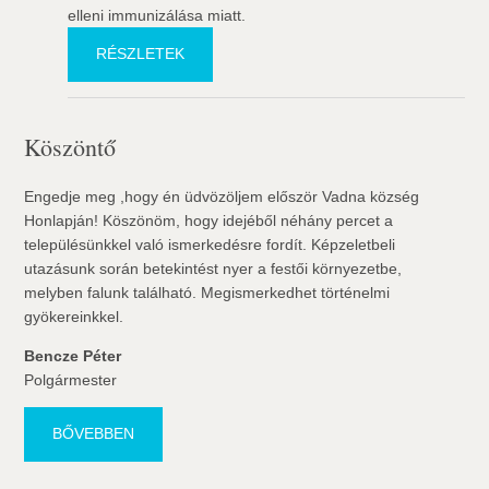
elleni immunizálása miatt.
RÉSZLETEK
Köszöntő
Engedje meg ,hogy én üdvözöljem először Vadna község
Honlapján! Köszönöm, hogy idejéből néhány percet a
településünkkel való ismerkedésre fordít. Képzeletbeli
utazásunk során betekintést nyer a festői környezetbe,
melyben falunk található. Megismerkedhet történelmi
gyökereinkkel.
Bencze Péter
Polgármester
BŐVEBBEN