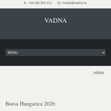
+36 (48) 505-211
hivatal@vadna.hu
VADNA
HÍREK
Bursa Hungarica 2026