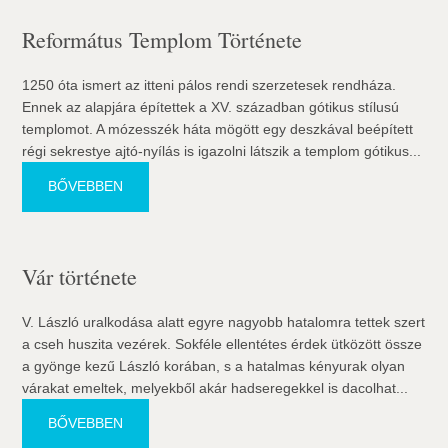
Református Templom Története
1250 óta ismert az itteni pálos rendi szerzetesek rendháza.
Ennek az alapjára építettek a XV. században gótikus stílusú
templomot. A mózesszék háta mögött egy deszkával beépített
régi sekrestye ajtó-nyílás is igazolni látszik a templom gótikus...
BŐVEBBEN
Vár története
V. László uralkodása alatt egyre nagyobb hatalomra tettek szert
a cseh huszita vezérek. Sokféle ellentétes érdek ütközött össze
a gyönge kezű László korában, s a hatalmas kényurak olyan
várakat emeltek, melyekből akár hadseregekkel is dacolhat...
BŐVEBBEN