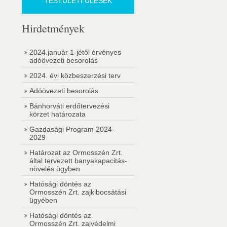
TESTÜLETI ÜLÉSEK
Hirdetmények
2024.január 1-jétől érvényes
adóövezeti besorolás
2024. évi közbeszerzési terv
Adóövezeti besorolás
Bánhorváti erdőtervezési
körzet határozata
Gazdasági Program 2024-
2029
Határozat az Ormosszén Zrt.
által tervezett banyakapacitás-
növelés ügyben
Hatósági döntés az
Ormosszén Zrt. zajkibocsátási
ügyében
Hatósági döntés az
Ormosszén Zrt. zajvédelmi