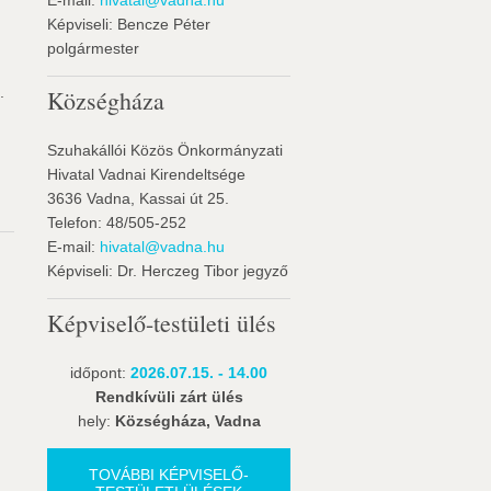
E-mail:
hivatal@vadna.hu
Képviseli: Bencze Péter
polgármester
.
Községháza
Szuhakállói Közös Önkormányzati
Hivatal Vadnai Kirendeltsége
3636 Vadna, Kassai út 25.
Telefon: 48/505-252
E-mail:
hivatal@vadna.hu
Képviseli: Dr. Herczeg Tibor jegyző
Képviselő-testületi ülés
időpont:
2026.07.15. - 14.00
Rendkívüli zárt ülés
hely:
Községháza, Vadna
TOVÁBBI KÉPVISELŐ-