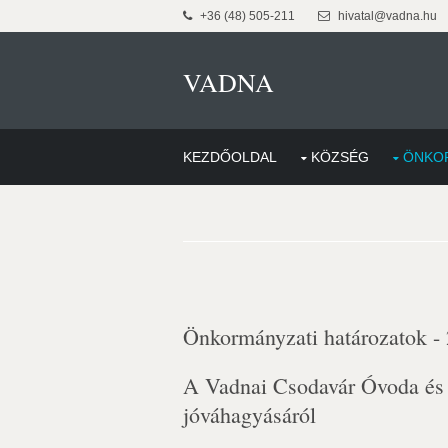
+36 (48) 505-211
hivatal@vadna.hu
VADNA
KEZDŐOLDAL
KÖZSÉG
ÖNKO
Önkormányzati határozatok -
A Vadnai Csodavár Óvoda és 
jóváhagyásáról