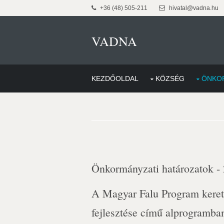
+36 (48) 505-211
hivatal@vadna.hu
VADNA
KEZDŐOLDAL
KÖZSÉG
ÖNKO
Önkormányzati határozatok -
A Magyar Falu Program kereté
fejlesztése című alprogramba