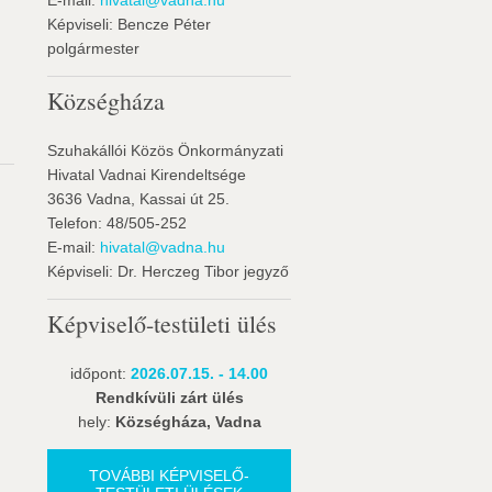
E-mail:
hivatal@vadna.hu
Képviseli: Bencze Péter
polgármester
Községháza
Szuhakállói Közös Önkormányzati
Hivatal Vadnai Kirendeltsége
3636 Vadna, Kassai út 25.
Telefon: 48/505-252
E-mail:
hivatal@vadna.hu
Képviseli: Dr. Herczeg Tibor jegyző
Képviselő-testületi ülés
időpont:
2026.07.15. - 14.00
Rendkívüli zárt ülés
hely:
Községháza, Vadna
TOVÁBBI KÉPVISELŐ-