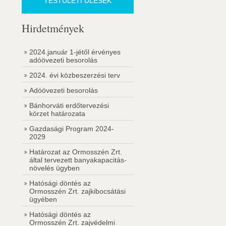
TESTÜLETI ÜLÉSEK
Hirdetmények
2024.január 1-jétől érvényes
adóövezeti besorolás
2024. évi közbeszerzési terv
Adóövezeti besorolás
Bánhorváti erdőtervezési
körzet határozata
Gazdasági Program 2024-
2029
Határozat az Ormosszén Zrt.
által tervezett banyakapacitás-
növelés ügyben
Hatósági döntés az
Ormosszén Zrt. zajkibocsátási
ügyében
Hatósági döntés az
Ormosszén Zrt. zajvédelmi