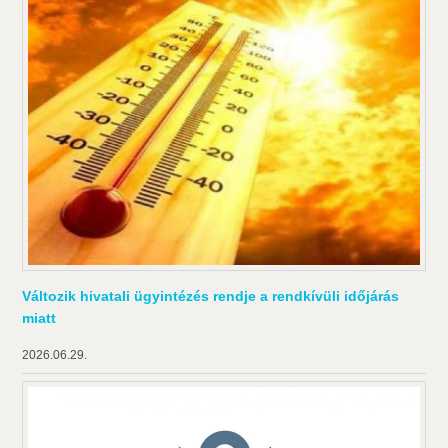
Változik hivatali ügyintézés rendje a rendkívüli időjárás
miatt
2026.06.29.