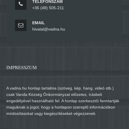
TELEFONSZÁM
+36 (48) 505-211
EMAIL
hivatal@vadna.hu
IMPRESSZUM
A vadna.hu honlap tartalma (szöveg, kép, hang, videó stb.)
csak Vanda Község Önkormányzat előzetes, írásbeli
engedélyével használható fel. A honlap szerkesztői fenntartják
maguknak a jogot, hogy a honlapon szereplő információkon
módosításokat vagy kiegészítéseket végezzenek.