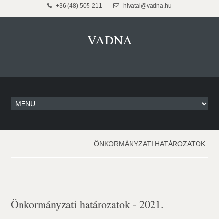
+36 (48) 505-211
hivatal@vadna.hu
VADNA
ÖNKORMÁNYZATI HATÁROZATOK
Önkormányzati határozatok - 2021.