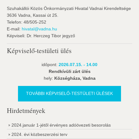
Szuhakállói Közös Önkormányzati Hivatal Vadnai Kirendeltsége
3636 Vadna, Kassai út 25.
Telefon: 48/505-252
E-mail:
hivatal@vadna.hu
Képviseli: Dr. Herczeg Tibor jegyző
Képviselő-testületi ülés
időpont:
2026.07.15. - 14.00
Rendkívüli zárt ülés
hely:
Községháza, Vadna
TOVÁBBI KÉPVISELŐ-TESTÜLETI ÜLÉSEK
Hirdetmények
2024.január 1-jétől érvényes adóövezeti besorolás
2024. évi közbeszerzési terv