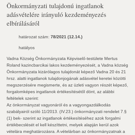
Önkormányzati tulajdonú ingatlanok
adásvételére irányuló kezdeményezés
elbírálásáról
határozat szám:
78/2021 (12.14.)
hatályos
Vadna Község Önkormányzata Képviselő-testülete Mertus
Roland kazincbarcikai lakos kezdeményezését, a Vadna község
Önkormányzata kizárólagos tulajdonát képező Vadna 20 és 21
hrsz. alatti ingatlanok tulajdonjogának adásvétel keretei közötti
megszerzésére megismerte, és az üzleti vagyon részét képező,
forgalomképes ingatlanok értékesítésétől dönt, az alábbi
feltételek szerint:
Az önkormányzat vagyonáról és a vagyongazdálkodás
szabályairól szóló 11/2013. (IV.23.) önkormányzati rendelet 7.§
(1) bek- szerint az ingatlanok értékesítéséhez azok forgalmi
értékbecslését el kell készíttetni, melyek alapján kerül azok
vételára meghatározásra. A vételárban az önkormányzatnak a