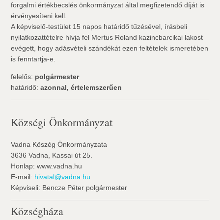
forgalmi értékbecslés önkormányzat által megfizetendő díját is
érvényesíteni kell.
A képviselő-testület 15 napos határidő tűzésével, írásbeli
nyilatkozattételre hívja fel Mertus Roland kazincbarcikai lakost
evégett, hogy adásvételi szándékát ezen feltételek ismeretében
is fenntartja-e.
felelős:
polgármester
határidő:
azonnal, értelemszerűen
Községi Önkormányzat
Vadna Köszég Önkormányzata
3636 Vadna, Kassai út 25.
Honlap: www.vadna.hu
E-mail:
hivatal@vadna.hu
Képviseli: Bencze Péter polgármester
Községháza