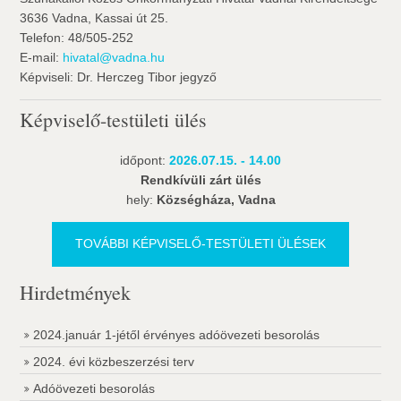
3636 Vadna, Kassai út 25.
Telefon: 48/505-252
E-mail:
hivatal@vadna.hu
Képviseli: Dr. Herczeg Tibor jegyző
Képviselő-testületi ülés
időpont:
2026.07.15. - 14.00
Rendkívüli zárt ülés
hely:
Községháza, Vadna
TOVÁBBI KÉPVISELŐ-TESTÜLETI ÜLÉSEK
Hirdetmények
2024.január 1-jétől érvényes adóövezeti besorolás
2024. évi közbeszerzési terv
Adóövezeti besorolás