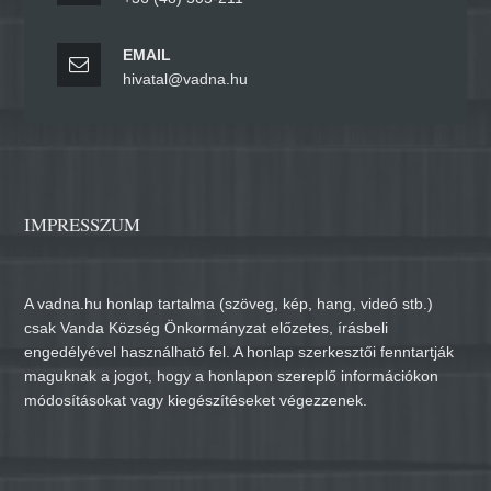
EMAIL
hivatal@vadna.hu
IMPRESSZUM
A vadna.hu honlap tartalma (szöveg, kép, hang, videó stb.)
csak Vanda Község Önkormányzat előzetes, írásbeli
engedélyével használható fel. A honlap szerkesztői fenntartják
maguknak a jogot, hogy a honlapon szereplő információkon
módosításokat vagy kiegészítéseket végezzenek.