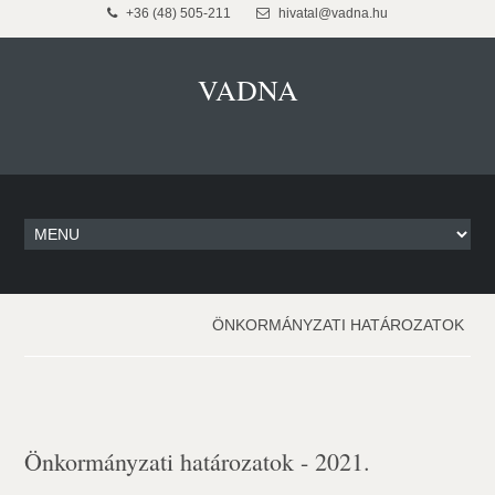
+36 (48) 505-211
hivatal@vadna.hu
VADNA
ÖNKORMÁNYZATI HATÁROZATOK
Önkormányzati határozatok - 2021.