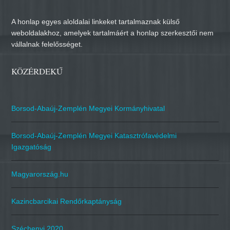
A honlap egyes aloldalai linkeket tartalmaznak külső
weboldalakhoz, amelyek tartalmáért a honlap szerkesztői nem
vállalnak felelősséget.
KÖZÉRDEKŰ
Borsod-Abaúj-Zemplén Megyei Kormányhivatal
Borsod-Abaúj-Zemplén Megyei Katasztrófavédelmi
Igazgatóság
Magyarország.hu
Kazincbarcikai Rendőrkaptányság
Széchenyi 2020