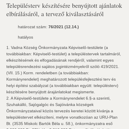
Településterv készítésére benyújtott ajánlatok
elbírálásáról, a tervező kiválasztásáról
határozat szám:
76/2021 (12.14.)
hatályos
1. Vadna Község Önkormányzata Képviselő-testülete (a
továbbiakban: Képviselő-testület) a településtervek tartalmáról,
elkészítésének és elfogadásának rendjéről, valamint egyes
településrendezési sajátos jogintézményekről szóló 419/2021.
(VII. 15.) Korm. rendeletben (a továbbiakban:
Kormányrendelet) meghatározott településfejlesztési terv és
helyi építési szabályzat (a továbbiakban együtt: településterv)
készítésére benyújtott árajánlatokat megismerte.
2. A Képviselő-testülete a Kormányrendelet 6.§-a szerinti,
Szuhakálló, Sajógalgóc és Sajóivánka községek
Önkormányzataival közös tervezés keretei között kívánja a
településtervet elkészíteni, melyre vonatkozóan az URU-Plan
Bt. (3535 Miskolc Bartók Béla u. 58.), önkormányzatra eső