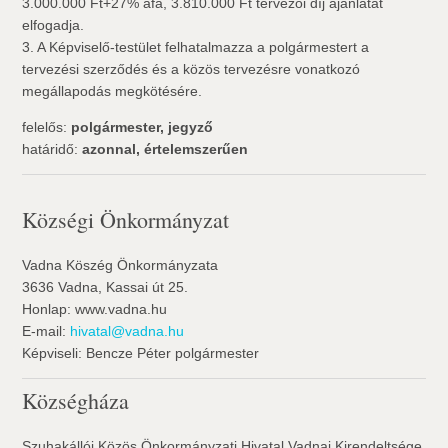
3.000.000 Ft+27% áfa, 3.810.000 Ft tervezői díj ajánlatát
elfogadja.
3. A Képviselő-testület felhatalmazza a polgármestert a
tervezési szerződés és a közös tervezésre vonatkozó
megállapodás megkötésére.
felelős:
polgármester, jegyző
határidő:
azonnal, értelemszerűen
Községi Önkormányzat
Vadna Köszég Önkormányzata
3636 Vadna, Kassai út 25.
Honlap: www.vadna.hu
E-mail:
hivatal@vadna.hu
Képviseli: Bencze Péter polgármester
Községháza
Szuhakállói Közös Önkormányzati Hivatal Vadnai Kirendeltsége