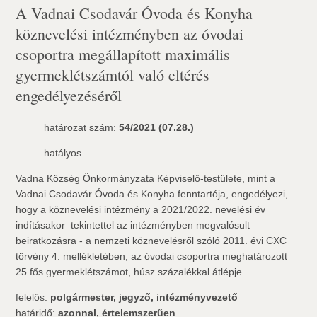
A Vadnai Csodavár Óvoda és Konyha
köznevelési intézményben az óvodai
csoportra megállapított maximális
gyermeklétszámtól való eltérés
engedélyezéséről
határozat szám:
54/2021 (07.28.)
hatályos
Vadna Község Önkormányzata Képviselő-testülete, mint a
Vadnai Csodavár Óvoda és Konyha fenntartója, engedélyezi,
hogy a köznevelési intézmény a 2021/2022. nevelési év
indításakor  tekintettel az intézményben megvalósult
beiratkozásra - a nemzeti köznevelésről szóló 2011. évi CXC
törvény 4. mellékletében, az óvodai csoportra meghatározott
25 fős gyermeklétszámot, húsz százalékkal átlépje.
felelős:
polgármester, jegyző, intézményvezető
határidő:
azonnal, értelemszerűen