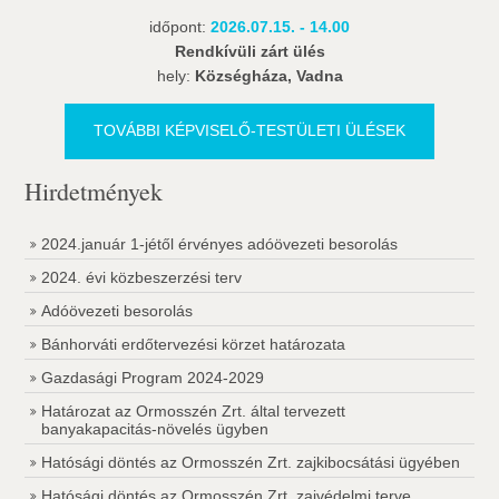
időpont:
2026.07.15. - 14.00
Rendkívüli zárt ülés
hely:
Községháza, Vadna
TOVÁBBI KÉPVISELŐ-TESTÜLETI ÜLÉSEK
Hirdetmények
2024.január 1-jétől érvényes adóövezeti besorolás
2024. évi közbeszerzési terv
Adóövezeti besorolás
Bánhorváti erdőtervezési körzet határozata
Gazdasági Program 2024-2029
Határozat az Ormosszén Zrt. által tervezett
banyakapacitás-növelés ügyben
Hatósági döntés az Ormosszén Zrt. zajkibocsátási ügyében
Hatósági döntés az Ormosszén Zrt. zajvédelmi terve