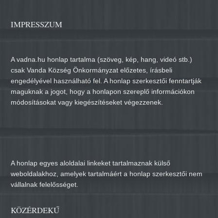
IMPRESSZUM
A vadna.hu honlap tartalma (szöveg, kép, hang, videó stb.)
csak Vanda Község Önkormányzat előzetes, írásbeli
engedélyével használható fel. A honlap szerkesztői fenntartják
maguknak a jogot, hogy a honlapon szereplő információkon
módosításokat vagy kiegészítéseket végezzenek.
A honlap egyes aloldalai linkeket tartalmaznak külső
weboldalakhoz, amelyek tartalmáért a honlap szerkesztői nem
vállalnak felelősséget.
KÖZÉRDEKŰ