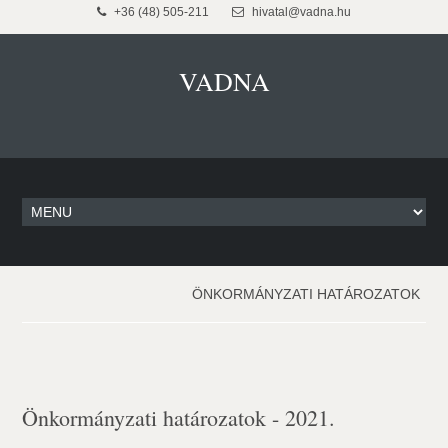
+36 (48) 505-211
hivatal@vadna.hu
VADNA
ÖNKORMÁNYZATI HATÁROZATOK
Önkormányzati határozatok - 2021.