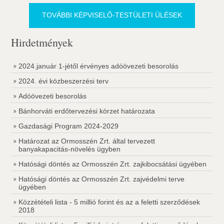
TOVÁBBI KÉPVISELŐ-TESTÜLETI ÜLÉSEK
Hirdetmények
2024.január 1-jétől érvényes adóövezeti besorolás
2024. évi közbeszerzési terv
Adóövezeti besorolás
Bánhorváti erdőtervezési körzet határozata
Gazdasági Program 2024-2029
Határozat az Ormosszén Zrt. által tervezett
banyakapacitás-növelés ügyben
Hatósági döntés az Ormosszén Zrt. zajkibocsátási ügyében
Hatósági döntés az Ormosszén Zrt. zajvédelmi terve
ügyében
Közzétételi lista - 5 millió forint és az a feletti szerződések
2018