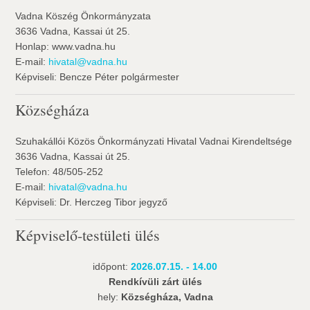
Vadna Köszég Önkormányzata
3636 Vadna, Kassai út 25.
Honlap: www.vadna.hu
E-mail:
hivatal@vadna.hu
Képviseli: Bencze Péter polgármester
Községháza
Szuhakállói Közös Önkormányzati Hivatal Vadnai Kirendeltsége
3636 Vadna, Kassai út 25.
Telefon: 48/505-252
E-mail:
hivatal@vadna.hu
Képviseli: Dr. Herczeg Tibor jegyző
Képviselő-testületi ülés
időpont:
2026.07.15. - 14.00
Rendkívüli zárt ülés
hely:
Községháza, Vadna