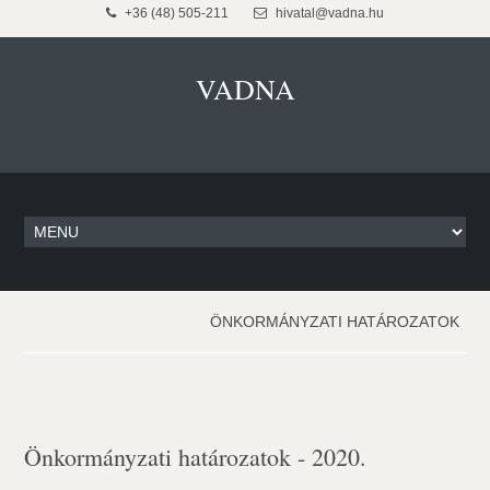
+36 (48) 505-211
hivatal@vadna.hu
VADNA
ÖNKORMÁNYZATI HATÁROZATOK
Önkormányzati határozatok - 2020.