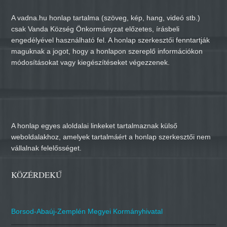
A vadna.hu honlap tartalma (szöveg, kép, hang, videó stb.)
csak Vanda Község Önkormányzat előzetes, írásbeli
engedélyével használható fel. A honlap szerkesztői fenntartják
maguknak a jogot, hogy a honlapon szereplő információkon
módosításokat vagy kiegészítéseket végezzenek.
A honlap egyes aloldalai linkeket tartalmaznak külső
weboldalakhoz, amelyek tartalmáért a honlap szerkesztői nem
vállalnak felelősséget.
KÖZÉRDEKŰ
Borsod-Abaúj-Zemplén Megyei Kormányhivatal