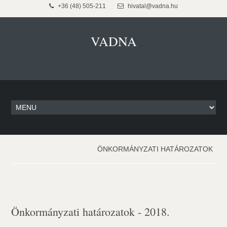
+36 (48) 505-211
hivatal@vadna.hu
VADNA
ÖNKORMÁNYZATI HATÁROZATOK
Önkormányzati határozatok - 2018.