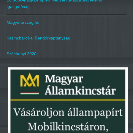
Borsod-Abaúj-Zemplén Megyei Katasztrófavédelmi
Igazgatóság
Magyarország.hu
Kazincbarcikai Rendőrkaptányság
Széchenyi 2020