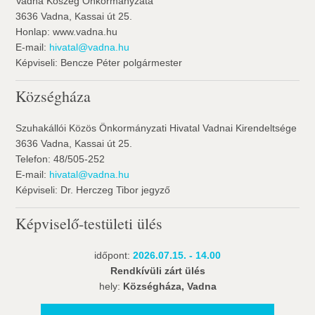
Vadna Köszég Önkormányzata
3636 Vadna, Kassai út 25.
Honlap: www.vadna.hu
E-mail:
hivatal@vadna.hu
Képviseli: Bencze Péter polgármester
Községháza
Szuhakállói Közös Önkormányzati Hivatal Vadnai Kirendeltsége
3636 Vadna, Kassai út 25.
Telefon: 48/505-252
E-mail:
hivatal@vadna.hu
Képviseli: Dr. Herczeg Tibor jegyző
Képviselő-testületi ülés
időpont:
2026.07.15. - 14.00
Rendkívüli zárt ülés
hely:
Községháza, Vadna