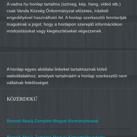
A vadna.hu honlap tartalma (szöveg, kép, hang, videó stb.)
csak Vanda Község Önkormányzat előzetes, írásbeli
engedélyével használható fel. A honlap szerkesztői fenntartják
maguknak a jogot, hogy a honlapon szereplő információkon
módosításokat vagy kiegészítéseket végezzenek.
A honlap egyes aloldalai linkeket tartalmaznak külső
weboldalakhoz, amelyek tartalmáért a honlap szerkesztői nem
vállalnak felelősséget.
KÖZÉRDEKŰ
Borsod-Abaúj-Zemplén Megyei Kormányhivatal