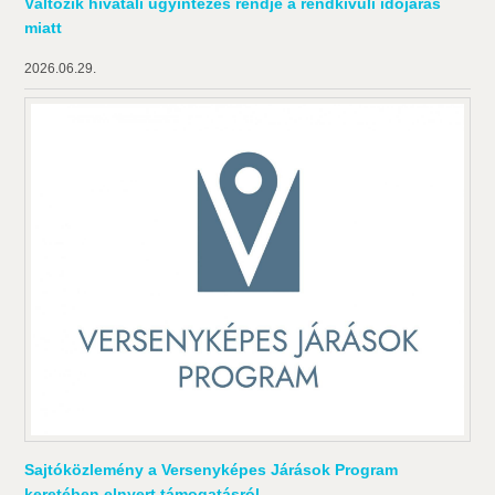
Változik hivatali ügyintézés rendje a rendkívüli időjárás
miatt
2026.06.29.
Sajtóközlemény a Versenyképes Járások Program
keretében elnyert támogatásról