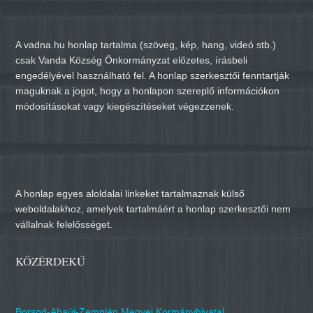
A vadna.hu honlap tartalma (szöveg, kép, hang, videó stb.)
csak Vanda Község Önkormányzat előzetes, írásbeli
engedélyével használható fel. A honlap szerkesztői fenntartják
maguknak a jogot, hogy a honlapon szereplő információkon
módosításokat vagy kiegészítéseket végezzenek.
A honlap egyes aloldalai linkeket tartalmaznak külső
weboldalakhoz, amelyek tartalmáért a honlap szerkesztői nem
vállalnak felelősséget.
KÖZÉRDEKŰ
Borsod-Abaúj-Zemplén Megyei Kormányhivatal