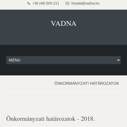
+36 (48) 505-211
hivatal@vadna.hu
VADNA
ÖNKORMÁNYZATI HATÁROZATOK
Önkormányzati határozatok - 2018.