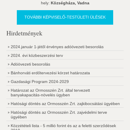
hely:
Községháza, Vadna
TOVÁBBI KÉPVISELŐ-TESTÜLETI ÜLÉSEK
Hirdetmények
2024.január 1-jétől érvényes adóövezeti besorolás
2024. évi közbeszerzési terv
Adóövezeti besorolás
Bánhorváti erdőtervezési körzet határozata
Gazdasági Program 2024-2029
Határozat az Ormosszén Zrt. által tervezett
banyakapacitás-növelés ügyben
Hatósági döntés az Ormosszén Zrt. zajkibocsátási ügyében
Hatósági döntés az Ormosszén Zrt. zajvédelmi terve
ügyében
Közzétételi lista - 5 millió forint és az a feletti szerződések