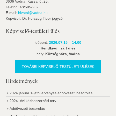
3636 Vadna, Kassai út 25.
Telefon: 48/505-252
E-mail:
hivatal@vadna.hu
Képviseli: Dr. Herczeg Tibor jegyző
Képviselő-testületi ülés
időpont:
2026.07.15. - 14.00
Rendkívüli zárt ülés
hely:
Községháza, Vadna
TOVÁBBI KÉPVISELŐ-TESTÜLETI ÜLÉSEK
Hirdetmények
2024.január 1-jétől érvényes adóövezeti besorolás
2024. évi közbeszerzési terv
Adóövezeti besorolás