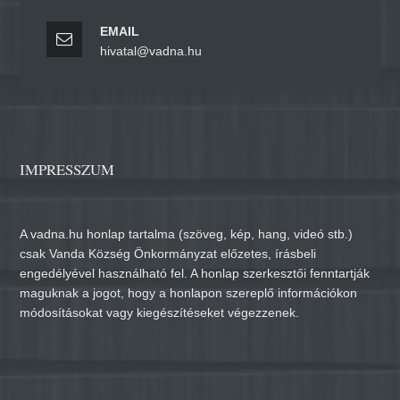
EMAIL
hivatal@vadna.hu
IMPRESSZUM
A vadna.hu honlap tartalma (szöveg, kép, hang, videó stb.)
csak Vanda Község Önkormányzat előzetes, írásbeli
engedélyével használható fel. A honlap szerkesztői fenntartják
maguknak a jogot, hogy a honlapon szereplő információkon
módosításokat vagy kiegészítéseket végezzenek.