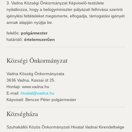
3. Vadna Községi Önkormányzat Képviselő-testülete
nyilatkozza, hogy a belügyminiszter pályázati felhívása szerinti
igénylési feltételeket megismerte, elfogadja, támogatási igényét
annak alapján nyújtja be.
felelős:
polgármester
határidő:
értelemszerűen
Községi Önkormányzat
Vadna Köszég Önkormányzata
3636 Vadna, Kassai út 25.
Honlap: www.vadna.hu
E-mail:
hivatal@vadna.hu
Képviseli: Bencze Péter polgármester
Községháza
Szuhakállói Közös Önkormányzati Hivatal Vadnai Kirendeltsége