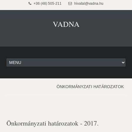
+36 (48) 505-211
hivatal@vadna.hu
VADNA
ÖNKORMÁNYZATI HATÁROZATOK
Önkormányzati határozatok - 2017.