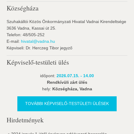
Községháza
Szuhakállói Közös Önkormányzati Hivatal Vadnai Kirendeltsége
3636 Vadna, Kassai út 25.
Telefon: 48/505-252
E-mail:
hivatal@vadna.hu
Képviseli: Dr. Herczeg Tibor jegyző
Képviselő-testületi ülés
időpont:
2026.07.15. - 14.00
Rendkívüli zárt ülés
hely:
Községháza, Vadna
TOVÁBBI KÉPVISELŐ-TESTÜLETI ÜLÉSEK
Hirdetmények