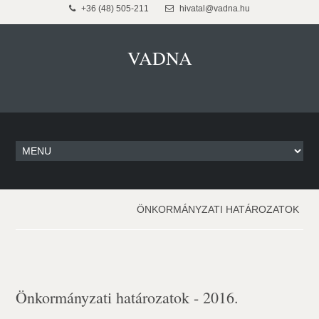
+36 (48) 505-211
hivatal@vadna.hu
VADNA
ÖNKORMÁNYZATI HATÁROZATOK
Önkormányzati határozatok - 2016.