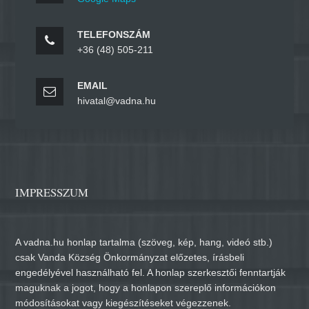
TELEFONSZÁM
+36 (48) 505-211
EMAIL
hivatal@vadna.hu
IMPRESSZUM
A vadna.hu honlap tartalma (szöveg, kép, hang, videó stb.)
csak Vanda Község Önkormányzat előzetes, írásbeli
engedélyével használható fel. A honlap szerkesztői fenntartják
maguknak a jogot, hogy a honlapon szereplő információkon
módosításokat vagy kiegészítéseket végezzenek.