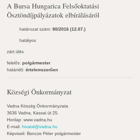
A Bursa Hungarica Felsőoktatási
Ösztöndíjpályázatok elbírálásáról
határozat szám:
80/2016 (12.07.)
hatályos
zárt ülés
felelős:
polgármester
határidő:
értelemszerűen
Községi Önkormányzat
Vadna Köszég Önkormányzata
3636 Vadna, Kassai út 25.
Honlap: www.vadna.hu
E-mail:
hivatal@vadna.hu
Képviseli: Bencze Péter polgármester