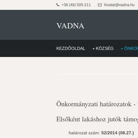
+36 (48) 505-211
hivatal@vadna.hu
VADNA
KEZDŐOLDAL
KÖZSÉG
ÖNKO
Önkormányzati határozatok -
Elsőként lakáshoz jutók támo
határozat szám:
52/2014 (08.27.)