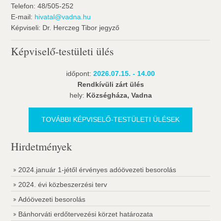
Telefon: 48/505-252
E-mail:
hivatal@vadna.hu
Képviseli: Dr. Herczeg Tibor jegyző
Képviselő-testületi ülés
időpont:
2026.07.15. - 14.00
Rendkívüli zárt ülés
hely:
Községháza, Vadna
TOVÁBBI KÉPVISELŐ-TESTÜLETI ÜLÉSEK
Hirdetmények
2024.január 1-jétől érvényes adóövezeti besorolás
2024. évi közbeszerzési terv
Adóövezeti besorolás
Bánhorváti erdőtervezési körzet határozata