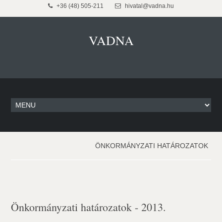
+36 (48) 505-211
hivatal@vadna.hu
VADNA
ÖNKORMÁNYZATI HATÁROZATOK
Önkormányzati határozatok - 2013.