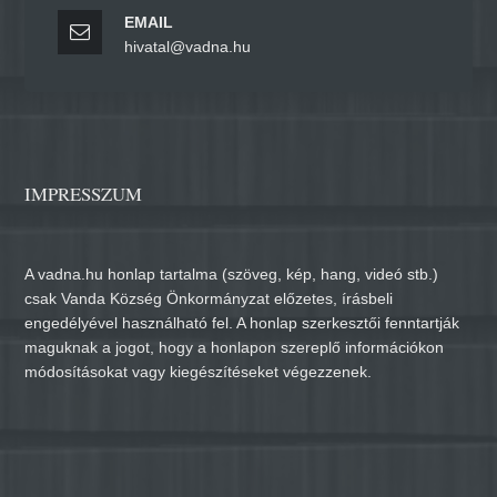
EMAIL
hivatal@vadna.hu
IMPRESSZUM
A vadna.hu honlap tartalma (szöveg, kép, hang, videó stb.)
csak Vanda Község Önkormányzat előzetes, írásbeli
engedélyével használható fel. A honlap szerkesztői fenntartják
maguknak a jogot, hogy a honlapon szereplő információkon
módosításokat vagy kiegészítéseket végezzenek.