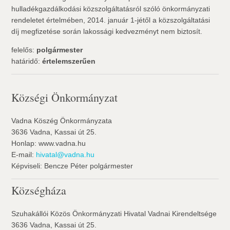
hulladékgazdálkodási közszolgáltatásról szóló önkormányzati
rendeletet értelmében, 2014. január 1-jétől a közszolgáltatási
díj megfizetése során lakossági kedvezményt nem biztosít.
felelős:
polgármester
határidő:
értelemszerűen
Községi Önkormányzat
Vadna Köszég Önkormányzata
3636 Vadna, Kassai út 25.
Honlap: www.vadna.hu
E-mail:
hivatal@vadna.hu
Képviseli: Bencze Péter polgármester
Községháza
Szuhakállói Közös Önkormányzati Hivatal Vadnai Kirendeltsége
3636 Vadna, Kassai út 25.