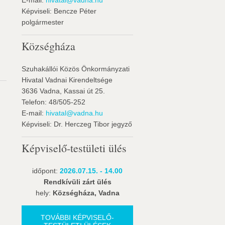
E-mail:
hivatal@vadna.hu
Képviseli: Bencze Péter
polgármester
Községháza
Szuhakállói Közös Önkormányzati
Hivatal Vadnai Kirendeltsége
3636 Vadna, Kassai út 25.
Telefon: 48/505-252
E-mail:
hivatal@vadna.hu
Képviseli: Dr. Herczeg Tibor jegyző
Képviselő-testületi ülés
időpont:
2026.07.15. - 14.00
Rendkívüli zárt ülés
hely:
Községháza, Vadna
TOVÁBBI KÉPVISELŐ-