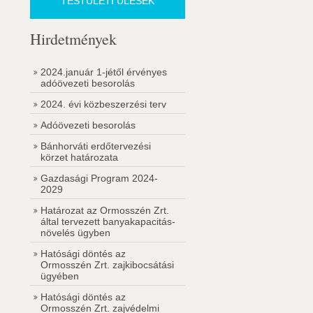
TESTÜLETI ÜLÉSEK
Hirdetmények
2024.január 1-jétől érvényes
adóövezeti besorolás
2024. évi közbeszerzési terv
Adóövezeti besorolás
Bánhorváti erdőtervezési
körzet határozata
Gazdasági Program 2024-
2029
Határozat az Ormosszén Zrt.
által tervezett banyakapacitás-
növelés ügyben
Hatósági döntés az
Ormosszén Zrt. zajkibocsátási
ügyében
Hatósági döntés az
Ormosszén Zrt. zajvédelmi