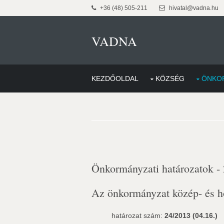
+36 (48) 505-211
hivatal@vadna.hu
VADNA
KEZDŐOLDAL
KÖZSÉG
ÖNKO
Önkormányzati határozatok -
Az önkormányzat közép- és ho
határozat szám:
24/2013 (04.16.)