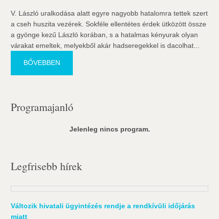
V. László uralkodása alatt egyre nagyobb hatalomra tettek szert
a cseh huszita vezérek. Sokféle ellentétes érdek ütközött össze
a gyönge kezű László korában, s a hatalmas kényurak olyan
várakat emeltek, melyekből akár hadseregekkel is dacolhat...
BŐVEBBEN
Programajanló
Jelenleg nincs program.
Legfrisebb hírek
Változik hivatali ügyintézés rendje a rendkívüli időjárás
miatt