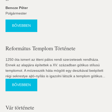
Bencze Péter
Polgármester
BŐVEBBEN
Református Templom Története
1250 óta ismert az itteni pálos rendi szerzetesek rendháza.
Ennek az alapjára építettek a XV. században gótikus stílusú
templomot. A mózesszék háta mögött egy deszkával beépített
régi sekrestye ajtó-nyílás is igazolni látszik a templom gótikus...
BŐVEBBEN
Vár története