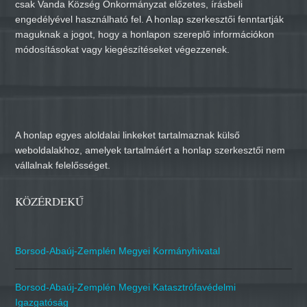
csak Vanda Község Önkormányzat előzetes, írásbeli
engedélyével használható fel. A honlap szerkesztői fenntartják
maguknak a jogot, hogy a honlapon szereplő információkon
módosításokat vagy kiegészítéseket végezzenek.
A honlap egyes aloldalai linkeket tartalmaznak külső
weboldalakhoz, amelyek tartalmáért a honlap szerkesztői nem
vállalnak felelősséget.
KÖZÉRDEKŰ
Borsod-Abaúj-Zemplén Megyei Kormányhivatal
Borsod-Abaúj-Zemplén Megyei Katasztrófavédelmi
Igazgatóság