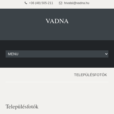
+36 (48) 505-211
hivatal@vadna.hu
VADNA
TELEPÜLÉSFOTÓK
Településfotók