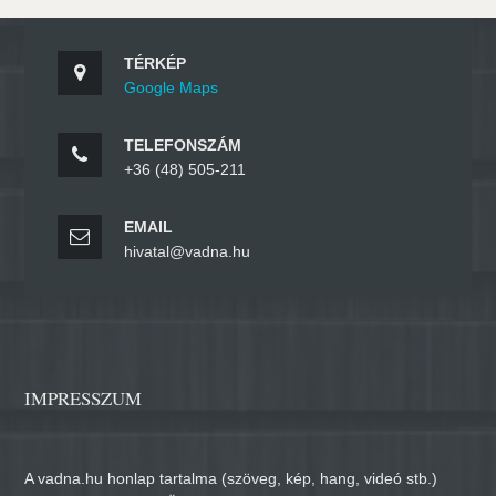
TÉRKÉP
Google Maps
TELEFONSZÁM
+36 (48) 505-211
EMAIL
hivatal@vadna.hu
IMPRESSZUM
A vadna.hu honlap tartalma (szöveg, kép, hang, videó stb.)