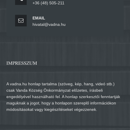
+36 (48) 505-211
EMAIL
hivatal@vadna.hu
IMPRESSZUM
A vadna.hu honlap tartalma (szöveg, kép, hang, videó stb.)
csak Vanda Község Önkormányzat előzetes, írásbeli
engedélyével használható fel. A honlap szerkesztői fenntartják
maguknak a jogot, hogy a honlapon szereplő információkon
módosításokat vagy kiegészítéseket végezzenek.