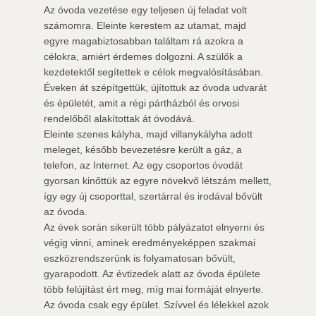
Az óvoda vezetése egy teljesen új feladat volt
számomra. Eleinte kerestem az utamat, majd
egyre magabiztosabban találtam rá azokra a
célokra, amiért érdemes dolgozni. A szülők a
kezdetektől segítettek e célok megvalósításában.
Éveken át szépítgettük, újítottuk az óvoda udvarát
és épületét, amit a régi pártházból és orvosi
rendelőből alakítottak át óvodává.
Eleinte szenes kályha, majd villanykályha adott
meleget, később bevezetésre került a gáz, a
telefon, az Internet. Az egy csoportos óvodát
gyorsan kinőttük az egyre növekvő létszám mellett,
így egy új csoporttal, szertárral és irodával bővült
az óvoda.
Az évek során sikerült több pályázatot elnyerni és
végig vinni, aminek eredményeképpen szakmai
eszközrendszerünk is folyamatosan bővült,
gyarapodott. Az évtizedek alatt az óvoda épülete
több felújítást ért meg, míg mai formáját elnyerte.
Az óvoda csak egy épület. Szívvel és lélekkel azok