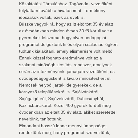
Közoktatási Társuláshoz. Tagóvoda- vezetőként
folytattam tovább a hivatásomat. Termékeny
időszakok voltak, ezek az évek is.
Büszke vagyok rá, hogy az itt eltöltött 35 év alatt
az óvodánkban minden évben 30 fő körüli volt a
gyermekek létszáma, hogy olyan pedagógiai
programot dolgoztunk ki és olyan családias légkört
tudtunk kialakítani, amely elismerésre volt méltó.
Ennek kézzel fogható eredménye volt az a
szakmai minőségbiztosítási rendszer, amelynek
során az intézményünk, jómagam vezetőként, és
óvodapedagógusként is kiváló minősítést ért el.
Nemcsak helyből jártak ide gyerekek, de a
környező településekről is. Sajóivánkáról,
Sajógalgócról, Sajóvelezdről, Dubicsányból,
Kazincbarcikáról. Közel 400 gyerek fordult meg
óvodánkban az eltelt 35 év alatt, akiket szeretettel
neveltünk, tanítottunk.
Elmondani hosszú lenne mennyi ünnepséget
rendeztünk meg, hány programot szerveztünk,