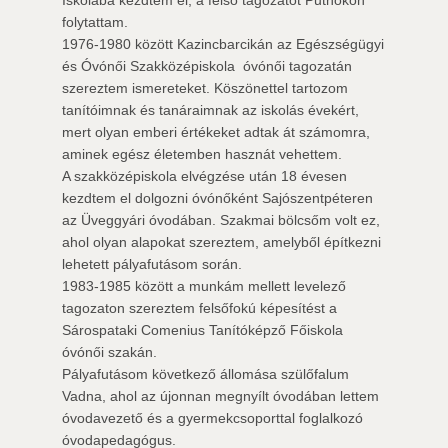
folytattam.
1976-1980 között Kazincbarcikán az Egészségügyi
és Óvónői Szakközépiskola  óvónői tagozatán
szereztem ismereteket. Köszönettel tartozom
tanítóimnak és tanáraimnak az iskolás évekért,
mert olyan emberi értékeket adtak át számomra,
aminek egész életemben hasznát vehettem.
A szakközépiskola elvégzése után 18 évesen
kezdtem el dolgozni óvónőként Sajószentpéteren
az Üveggyári óvodában. Szakmai bölcsőm volt ez,
ahol olyan alapokat szereztem, amelyből építkezni
lehetett pályafutásom során.
1983-1985 között a munkám mellett levelező
tagozaton szereztem felsőfokú képesítést a
Sárospataki Comenius Tanítóképző Főiskola
óvónői szakán.
Pályafutásom következő állomása szülőfalum
Vadna, ahol az újonnan megnyílt óvodában lettem
óvodavezető és a gyermekcsoporttal foglalkozó
óvodapedagógus.