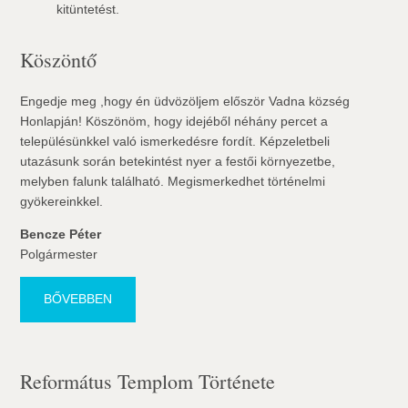
kitüntetést.
Köszöntő
Engedje meg ,hogy én üdvözöljem először Vadna község
Honlapján! Köszönöm, hogy idejéből néhány percet a
településünkkel való ismerkedésre fordít. Képzeletbeli
utazásunk során betekintést nyer a festői környezetbe,
melyben falunk található. Megismerkedhet történelmi
gyökereinkkel.
Bencze Péter
Polgármester
BŐVEBBEN
Református Templom Története