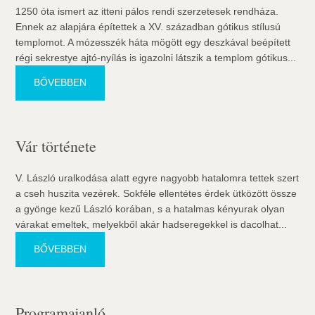
1250 óta ismert az itteni pálos rendi szerzetesek rendháza.
Ennek az alapjára építettek a XV. században gótikus stílusú
templomot. A mózesszék háta mögött egy deszkával beépített
régi sekrestye ajtó-nyílás is igazolni látszik a templom gótikus...
BŐVEBBEN
Vár története
V. László uralkodása alatt egyre nagyobb hatalomra tettek szert
a cseh huszita vezérek. Sokféle ellentétes érdek ütközött össze
a gyönge kezű László korában, s a hatalmas kényurak olyan
várakat emeltek, melyekből akár hadseregekkel is dacolhat...
BŐVEBBEN
Programajanló