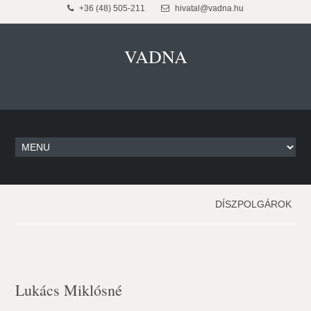
+36 (48) 505-211
hivatal@vadna.hu
VADNA
DÍSZPOLGÁROK
Lukács Miklósné