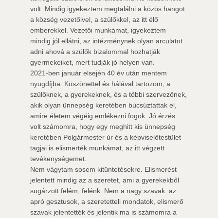
volt. Mindig igyekeztem megtalálni a közös hangot
a község vezetőivel, a szülőkkel, az itt élő
emberekkel. Vezetői munkámat, igyekeztem
mindig jól ellátni, az intézménynek olyan arculatot
adni ahová a szülők bizalommal hozhatják
gyermekeiket, mert tudják jó helyen van.
2021-ben január elsején 40 év után mentem
nyugdíjba. Köszönettel és hálával tartozom, a
szülőknek, a gyerekeknek, és a többi szervezőnek,
akik olyan ünnepség keretében búcsúztattak el,
amire életem végéig emlékezni fogok. Jó érzés
volt számomra, hogy egy meghitt kis ünnepség
keretében Polgármester úr és a képviselőtestület
tagjai is elismerték munkámat, az itt végzett
tevékenységemet.
Nem vágytam sosem kitüntetésekre. Elismerést
jelentett mindig az a szeretet, ami a gyerekekből
sugárzott felém, felénk. Nem a nagy szavak: az
apró gesztusok, a szeretetteli mondatok, elismerő
szavak jelentették és jelentik ma is számomra a