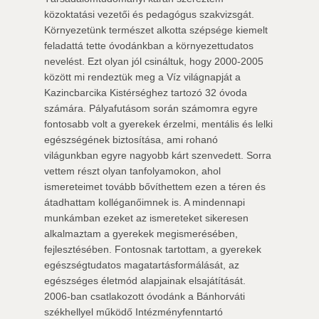
közoktatási vezetői és pedagógus szakvizsgát.
Környezetünk természet alkotta szépsége kiemelt
feladattá tette óvodánkban a környezettudatos
nevelést. Ezt olyan jól csináltuk, hogy 2000-2005
között mi rendeztük meg a Víz világnapját a
Kazincbarcika Kistérséghez tartozó 32 óvoda
számára. Pályafutásom során számomra egyre
fontosabb volt a gyerekek érzelmi, mentális és lelki
egészségének biztosítása, ami rohanó
világunkban egyre nagyobb kárt szenvedett. Sorra
vettem részt olyan tanfolyamokon, ahol
ismereteimet tovább bővíthettem ezen a téren és
átadhattam kolléganőimnek is. A mindennapi
munkámban ezeket az ismereteket sikeresen
alkalmaztam a gyerekek megismerésében,
fejlesztésében. Fontosnak tartottam, a gyerekek
egészségtudatos magatartásformálását, az
egészséges életmód alapjainak elsajátítását.
2006-ban csatlakozott óvodánk a Bánhorváti
székhellyel működő Intézményfenntartó