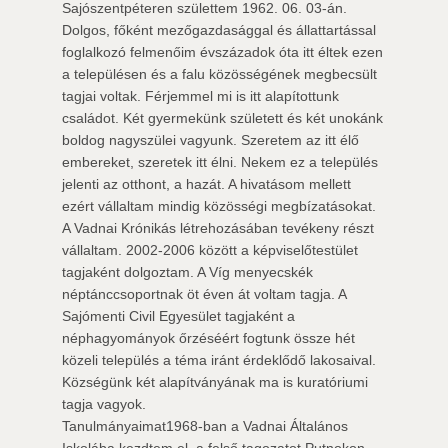
Sajószentpéteren születtem 1962. 06. 03-án.
Dolgos, főként mezőgazdasággal és állattartással
foglalkozó felmenőim évszázadok óta itt éltek ezen
a településen és a falu közösségének megbecsült
tagjai voltak. Férjemmel mi is itt alapítottunk
családot. Két gyermekünk született és két unokánk
boldog nagyszülei vagyunk. Szeretem az itt élő
embereket, szeretek itt élni. Nekem ez a település
jelenti az otthont, a hazát. A hivatásom mellett
ezért vállaltam mindig közösségi megbízatásokat.
A Vadnai Krónikás létrehozásában tevékeny részt
vállaltam. 2002-2006 között a képviselőtestület
tagjaként dolgoztam. A Víg menyecskék
néptánccsoportnak öt éven át voltam tagja. A
Sajómenti Civil Egyesület tagjaként a
néphagyományok őrzéséért fogtunk össze hét
közeli település a téma iránt érdeklődő lakosaival.
Községünk két alapítványának ma is kuratóriumi
tagja vagyok.
Tanulmányaimat1968-ban a Vadnai Általános
Iskolába kezdtem el, a felső tagozatot Putnokon