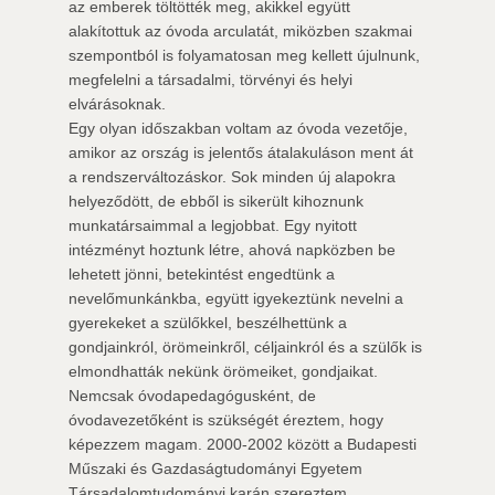
az emberek töltötték meg, akikkel együtt
alakítottuk az óvoda arculatát, miközben szakmai
szempontból is folyamatosan meg kellett újulnunk,
megfelelni a társadalmi, törvényi és helyi
elvárásoknak.
Egy olyan időszakban voltam az óvoda vezetője,
amikor az ország is jelentős átalakuláson ment át
a rendszerváltozáskor. Sok minden új alapokra
helyeződött, de ebből is sikerült kihoznunk
munkatársaimmal a legjobbat. Egy nyitott
intézményt hoztunk létre, ahová napközben be
lehetett jönni, betekintést engedtünk a
nevelőmunkánkba, együtt igyekeztünk nevelni a
gyerekeket a szülőkkel, beszélhettünk a
gondjainkról, örömeinkről, céljainkról és a szülők is
elmondhatták nekünk örömeiket, gondjaikat.
Nemcsak óvodapedagógusként, de
óvodavezetőként is szükségét éreztem, hogy
képezzem magam. 2000-2002 között a Budapesti
Műszaki és Gazdaságtudományi Egyetem
Társadalomtudományi karán szereztem