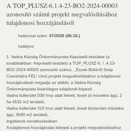
A TOP_PLUSZ-6.1.4-23-BO2-2024-00003
azonosító számú projekt megvalósításához
tulajdonosi hozzájárulásól
határozat szám:
47/2026 (06.16.)
hatályos
1. Vadna Község Önkormányzata Képviselő-testülete (a
továbbiakban: Képviselő-testület) a TOP_PLUSZ-6. l .4-23-
BO2-2024-00003 azonosító számú, ,,Észak-Bükkről Szép
Cserehátra FEL! című projekt megvalósításához a tulajdonosi
hozzájárulását megadja az alábbi, a Vadna Község
Önkormányzata kizárólagos tulajdonát képező
Vadna külterület 030 hrsz alatt felvett, kivett út művelési ágú, 2
ha 4532 m2 területű,
Vadna külterület 310 hrsz alatt felvett, kivett közterület művelési
ágú, 3690 m2 területű,
ingatlanok vonatkozásában:
A tulajdonosi hozzájárulás kiterjed a projekt megvalósításához