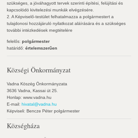
szükséges, a jóváhagyott tervek szerinti építési, felújítási és
kapcsolódó kivitelezési munkák elvégzésére.
2. A Képviselő-testület felhatalmazza a polgármestert a
tulajdonosi hozzájáruló nyilatkozat aláírására és a szükséges
további intézkedések megtételére
felelős:
polgármester
határidő:
értelemszerűen
Községi Önkormányzat
Vadna Köszég Önkormányzata
3636 Vadna, Kassai út 25.
Honlap: www.vadna.hu
E-mail:
hivatal@vadna.hu
Képviseli: Bencze Péter polgármester
Községháza