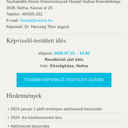
Szuhakállói Közös Önkormányzati Hivatal Vadnai Kirendeltsége
3636 Vadna, Kassai út 25.
Telefon: 48/505-252
E-mail:
hivatal@vadna.hu
Képviseli: Dr. Herczeg Tibor jegyző
Képviselő-testületi ülés
időpont:
2026.07.15. - 14.00
Rendkívüli zárt ülés
hely:
Községháza, Vadna
TOVÁBBI KÉPVISELŐ-TESTÜLETI ÜLÉSEK
Hirdetmények
2024.január 1-jétől érvényes adóövezeti besorolás
2024. évi közbeszerzési terv
Adóövezeti besorolás