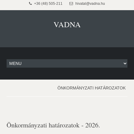
+36 (48) 505-211
hivatal@vadna.hu
VADNA
ÖNKORMÁNYZATI HATÁROZATOK
Önkormányzati határozatok - 2026.