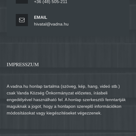
+36 (48) 505-211
EMAIL
hivatal@vadna.hu
IMPRESSZUM
A vadna.hu honlap tartalma (szöveg, kép, hang, videó stb.)
csak Vanda Község Önkormányzat előzetes, írásbeli
engedélyével használható fel. A honlap szerkesztői fenntartják
maguknak a jogot, hogy a honlapon szereplő információkon
módosításokat vagy kiegészítéseket végezzenek.