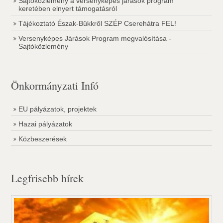
Sajtóközlemény a versenyképes járások program
keretében elnyert támogatásról
Tájékoztató Észak-Bükkről SZÉP Cserehátra FEL!
Versenyképes Járások Program megvalósítása -
Sajtóközlemény
Önkormányzati Infó
EU pályázatok, projektek
Hazai pályázatok
Közbeszerések
Legfrisebb hírek