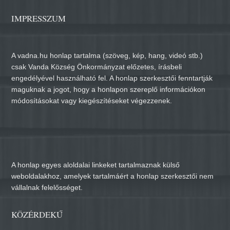
IMPRESSZUM
A vadna.hu honlap tartalma (szöveg, kép, hang, videó stb.)
csak Vanda Község Önkormányzat előzetes, írásbeli
engedélyével használható fel. A honlap szerkesztői fenntartják
maguknak a jogot, hogy a honlapon szereplő információkon
módosításokat vagy kiegészítéseket végezzenek.
A honlap egyes aloldalai linkeket tartalmaznak külső
weboldalakhoz, amelyek tartalmáért a honlap szerkesztői nem
vállalnak felelősséget.
KÖZÉRDEKŰ