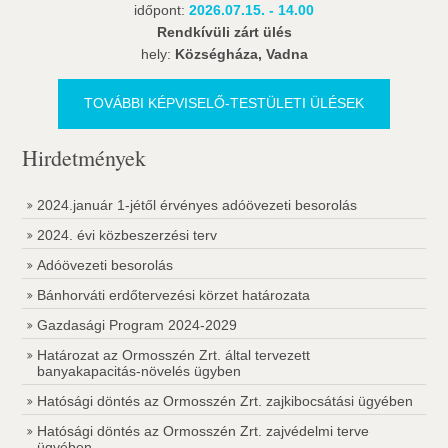
időpont:
2026.07.15. - 14.00
Rendkívüli zárt ülés
hely:
Községháza, Vadna
TOVÁBBI KÉPVISELŐ-TESTÜLETI ÜLÉSEK
Hirdetmények
2024.január 1-jétől érvényes adóövezeti besorolás
2024. évi közbeszerzési terv
Adóövezeti besorolás
Bánhorváti erdőtervezési körzet határozata
Gazdasági Program 2024-2029
Határozat az Ormosszén Zrt. által tervezett
banyakapacitás-növelés ügyben
Hatósági döntés az Ormosszén Zrt. zajkibocsátási ügyében
Hatósági döntés az Ormosszén Zrt. zajvédelmi terve
ügyében