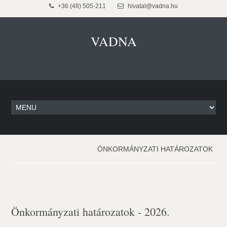
+36 (48) 505-211
hivatal@vadna.hu
VADNA
ÖNKORMÁNYZATI HATÁROZATOK
Önkormányzati határozatok - 2026.