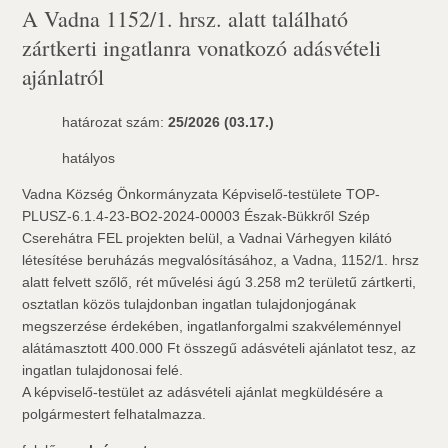
A Vadna 1152/1. hrsz. alatt található
zártkerti ingatlanra vonatkozó adásvételi
ajánlatról
határozat szám:
25/2026 (03.17.)
hatályos
Vadna Község Önkormányzata Képviselő-testülete TOP-
PLUSZ-6.1.4-23-BO2-2024-00003 Észak-Bükkről Szép
Cserehátra FEL projekten belül, a Vadnai Várhegyen kilátó
létesítése beruházás megvalósításához, a Vadna, 1152/1. hrsz
alatt felvett szőlő, rét művelési ágú 3.258 m2 területű zártkerti,
osztatlan közös tulajdonban ingatlan tulajdonjogának
megszerzése érdekében, ingatlanforgalmi szakvéleménnyel
alátámasztott 400.000 Ft összegű adásvételi ajánlatot tesz, az
ingatlan tulajdonosai felé.
A képviselő-testület az adásvételi ajánlat megküldésére a
polgármestert felhatalmazza.