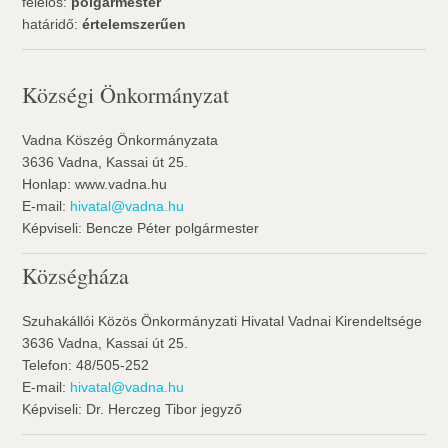
felelős:
polgármester
határidő:
értelemszerűen
Községi Önkormányzat
Vadna Köszég Önkormányzata
3636 Vadna, Kassai út 25.
Honlap: www.vadna.hu
E-mail:
hivatal@vadna.hu
Képviseli: Bencze Péter polgármester
Községháza
Szuhakállói Közös Önkormányzati Hivatal Vadnai Kirendeltsége
3636 Vadna, Kassai út 25.
Telefon: 48/505-252
E-mail:
hivatal@vadna.hu
Képviseli: Dr. Herczeg Tibor jegyző