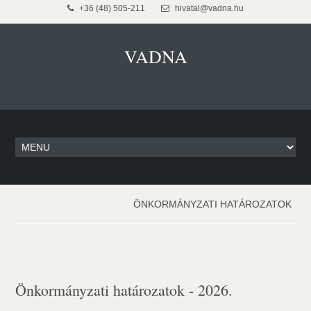
+36 (48) 505-211
hivatal@vadna.hu
VADNA
ÖNKORMÁNYZATI HATÁROZATOK
Önkormányzati határozatok - 2026.