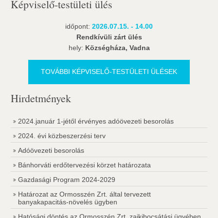
Képviselő-testületi ülés
időpont:
2026.07.15. - 14.00
Rendkívüli zárt ülés
hely:
Községháza, Vadna
TOVÁBBI KÉPVISELŐ-TESTÜLETI ÜLÉSEK
Hirdetmények
2024.január 1-jétől érvényes adóövezeti besorolás
2024. évi közbeszerzési terv
Adóövezeti besorolás
Bánhorváti erdőtervezési körzet határozata
Gazdasági Program 2024-2029
Határozat az Ormosszén Zrt. által tervezett
banyakapacitás-növelés ügyben
Hatósági döntés az Ormosszén Zrt. zajkibocsátási ügyében