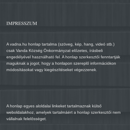
IMPRESSZUM
A vadna.hu honlap tartalma (szöveg, kép, hang, videó stb.)
csak Vanda Község Önkormányzat előzetes, írásbeli
engedélyével használható fel. A honlap szerkesztői fenntartják
maguknak a jogot, hogy a honlapon szereplő információkon
módosításokat vagy kiegészítéseket végezzenek.
A honlap egyes aloldalai linkeket tartalmaznak külső
weboldalakhoz, amelyek tartalmáért a honlap szerkesztői nem
vállalnak felelősséget.