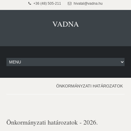
+36 (48) 505-211
hivatal@vadna.hu
VADNA
ÖNKORMÁNYZATI HATÁROZATOK
Önkormányzati határozatok - 2026.