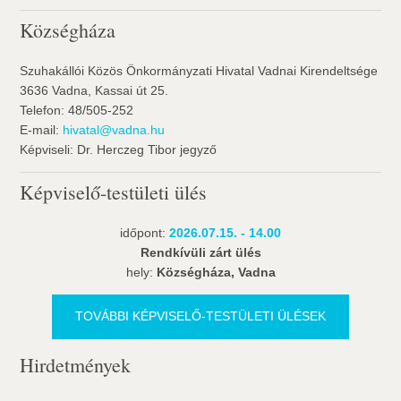
Községháza
Szuhakállói Közös Önkormányzati Hivatal Vadnai Kirendeltsége
3636 Vadna, Kassai út 25.
Telefon: 48/505-252
E-mail:
hivatal@vadna.hu
Képviseli: Dr. Herczeg Tibor jegyző
Képviselő-testületi ülés
időpont:
2026.07.15. - 14.00
Rendkívüli zárt ülés
hely:
Községháza, Vadna
TOVÁBBI KÉPVISELŐ-TESTÜLETI ÜLÉSEK
Hirdetmények