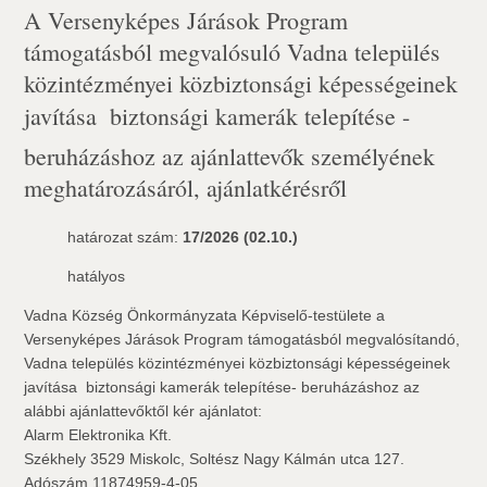
A Versenyképes Járások Program
támogatásból megvalósuló Vadna település
közintézményei közbiztonsági képességeinek
javítása  biztonsági kamerák telepítése -
beruházáshoz az ajánlattevők személyének
meghatározásáról, ajánlatkérésről
határozat szám:
17/2026 (02.10.)
hatályos
Vadna Község Önkormányzata Képviselő-testülete a
Versenyképes Járások Program támogatásból megvalósítandó,
Vadna település közintézményei közbiztonsági képességeinek
javítása  biztonsági kamerák telepítése- beruházáshoz az
alábbi ajánlattevőktől kér ajánlatot:
Alarm Elektronika Kft.
Székhely 3529 Miskolc, Soltész Nagy Kálmán utca 127.
Adószám 11874959-4-05