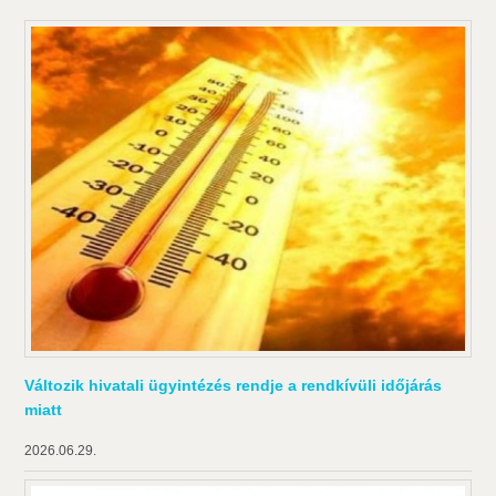
Változik hivatali ügyintézés rendje a rendkívüli időjárás
miatt
2026.06.29.