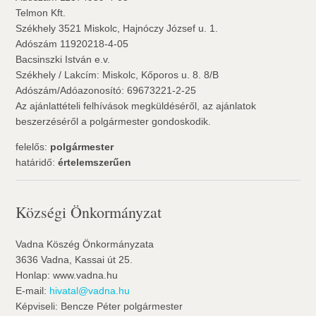
Telmon Kft.
Székhely 3521 Miskolc, Hajnóczy József u. 1.
Adószám 11920218-4-05
Bacsinszki István e.v.
Székhely / Lakcím: Miskolc, Kőporos u. 8. 8/B
Adószám/Adóazonosító: 69673221-2-25
Az ajánlattételi felhívások megküldéséről, az ajánlatok
beszerzéséről a polgármester gondoskodik.
felelős:
polgármester
határidő:
értelemszerűen
Községi Önkormányzat
Vadna Köszég Önkormányzata
3636 Vadna, Kassai út 25.
Honlap: www.vadna.hu
E-mail:
hivatal@vadna.hu
Képviseli: Bencze Péter polgármester