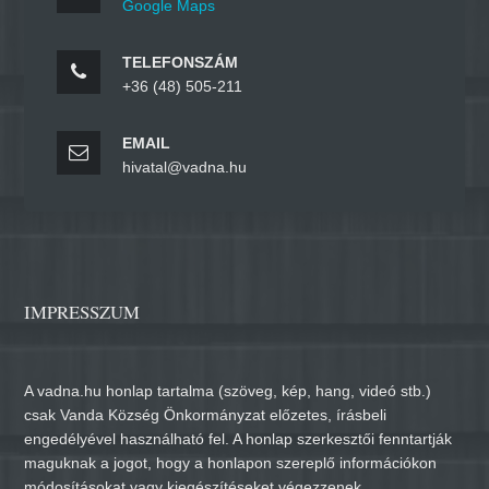
Google Maps
TELEFONSZÁM
+36 (48) 505-211
EMAIL
hivatal@vadna.hu
IMPRESSZUM
A vadna.hu honlap tartalma (szöveg, kép, hang, videó stb.)
csak Vanda Község Önkormányzat előzetes, írásbeli
engedélyével használható fel. A honlap szerkesztői fenntartják
maguknak a jogot, hogy a honlapon szereplő információkon
módosításokat vagy kiegészítéseket végezzenek.