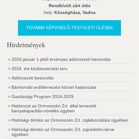
Rendkívüli zárt ülés
hely:
Községháza, Vadna
TOVÁBBI KÉPVISELŐ-TESTÜLETI ÜLÉSEK
Hirdetmények
2024.január 1-jétől érvényes adóövezeti besorolás
2024. évi közbeszerzési terv
Adóövezeti besorolás
Bánhorváti erdőtervezési körzet határozata
Gazdasági Program 2024-2029
Határozat az Ormosszén Zrt. által tervezett
banyakapacitás-növelés ügyben
Hatósági döntés az Ormosszén Zrt. zajkibocsátási ügyében
Hatósági döntés az Ormosszén Zrt. zajvédelmi terve
ügyében