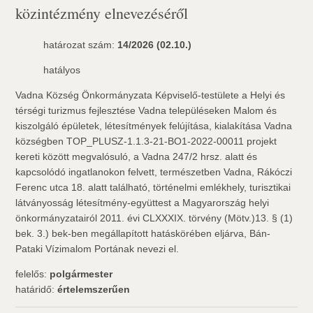
közintézmény elnevezéséről
határozat szám:
14/2026 (02.10.)
hatályos
Vadna Község Önkormányzata Képviselő-testülete a Helyi és
térségi turizmus fejlesztése Vadna településeken Malom és
kiszolgáló épületek, létesítmények felújítása, kialakítása Vadna
községben TOP_PLUSZ-1.1.3-21-BO1-2022-00011 projekt
kereti között megvalósuló, a Vadna 247/2 hrsz. alatt és
kapcsolódó ingatlanokon felvett, természetben Vadna, Rákóczi
Ferenc utca 18. alatt található, történelmi emlékhely, turisztikai
látványosság létesítmény-együttest a Magyarország helyi
önkormányzatairól 2011. évi CLXXXIX. törvény (Mötv.)13. § (1)
bek. 3.) bek-ben megállapított hatáskörében eljárva, Bán-
Pataki Vízimalom Portának nevezi el.
felelős:
polgármester
határidő:
értelemszerűen