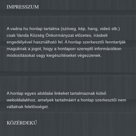
IMPRESSZUM
A vadna.hu honlap tartalma (szöveg, kép, hang, videó stb.)
csak Vanda Község Önkormányzat előzetes, írásbeli
engedélyével használható fel. A honlap szerkesztői fenntartják
maguknak a jogot, hogy a honlapon szereplő információkon
módosításokat vagy kiegészítéseket végezzenek.
A honlap egyes aloldalai linkeket tartalmaznak külső
weboldalakhoz, amelyek tartalmáért a honlap szerkesztői nem
vállalnak felelősséget.
KÖZÉRDEKŰ