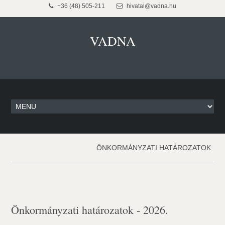
+36 (48) 505-211
hivatal@vadna.hu
VADNA
ÖNKORMÁNYZATI HATÁROZATOK
Önkormányzati határozatok - 2026.