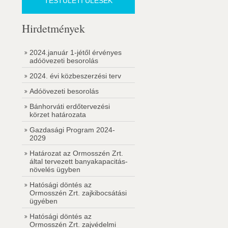
TESTÜLETI ÜLÉSEK
Hirdetmények
2024.január 1-jétől érvényes
adóövezeti besorolás
2024. évi közbeszerzési terv
Adóövezeti besorolás
Bánhorváti erdőtervezési
körzet határozata
Gazdasági Program 2024-
2029
Határozat az Ormosszén Zrt.
által tervezett banyakapacitás-
növelés ügyben
Hatósági döntés az
Ormosszén Zrt. zajkibocsátási
ügyében
Hatósági döntés az
Ormosszén Zrt. zajvédelmi