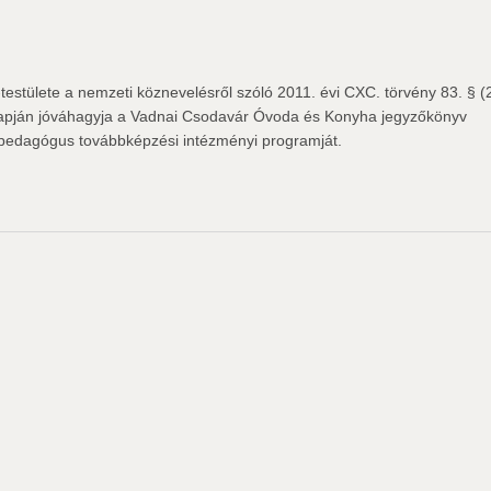
tülete a nemzeti köznevelésről szóló 2011. évi CXC. törvény 83. § (
alapján jóváhagyja a Vadnai Csodavár Óvoda és Konyha jegyzőkönyv
ó pedagógus továbbképzési intézményi programját.