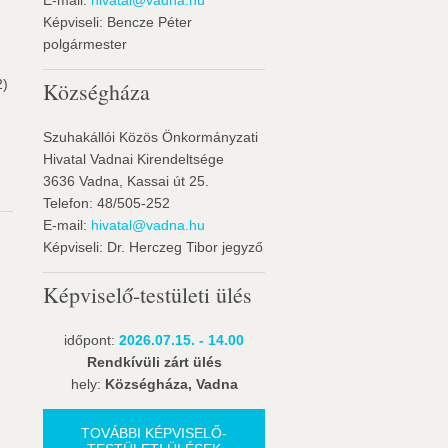
E-mail:
hivatal@vadna.hu
Képviseli: Bencze Péter
polgármester
2)
Községháza
Szuhakállói Közös Önkormányzati
Hivatal Vadnai Kirendeltsége
3636 Vadna, Kassai út 25.
Telefon: 48/505-252
E-mail:
hivatal@vadna.hu
Képviseli: Dr. Herczeg Tibor jegyző
Képviselő-testületi ülés
időpont:
2026.07.15. - 14.00
Rendkívüli zárt ülés
hely:
Községháza, Vadna
TOVÁBBI KÉPVISELŐ-