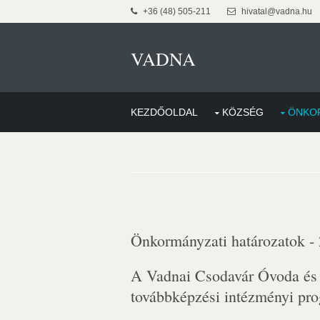
+36 (48) 505-211
hivatal@vadna.hu
VADNA
KEZDŐOLDAL
KÖZSÉG
ÖNKO
Önkormányzati határozatok -
A Vadnai Csodavár Óvoda és
továbbképzési intézményi pro