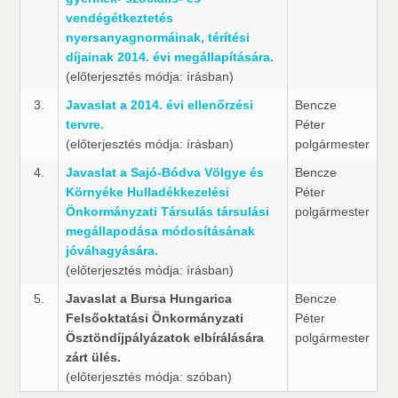
vendégétkeztetés
nyersanyagnormáinak, térítési
díjainak 2014. évi megállapítására.
(előterjesztés módja: írásban)
3.
Javaslat a 2014. évi ellenőrzési
Bencze
tervre.
Péter
(előterjesztés módja: írásban)
polgármester
4.
Javaslat a Sajó-Bódva Völgye és
Bencze
Környéke Hulladékkezelési
Péter
Önkormányzati Társulás társulási
polgármester
megállapodása módosításának
jóváhagyására.
(előterjesztés módja: írásban)
5.
Javaslat a Bursa Hungarica
Bencze
Felsőoktatási Önkormányzati
Péter
Ösztöndíjpályázatok elbírálására 
polgármester
zárt ülés.
(előterjesztés módja: szóban)