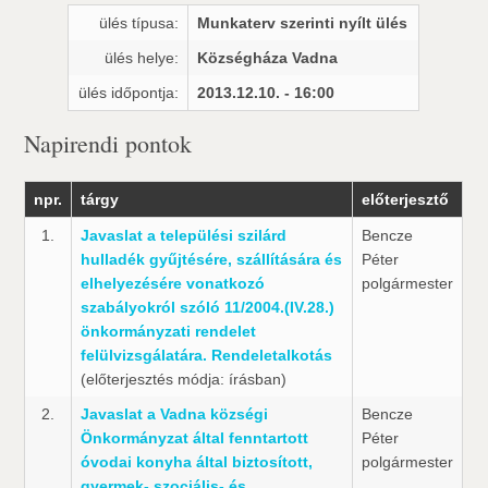
ülés típusa:
Munkaterv szerinti nyílt ülés
ülés helye:
Községháza Vadna
ülés időpontja:
2013.12.10. - 16:00
Napirendi pontok
npr.
tárgy
előterjesztő
1.
Javaslat a települési szilárd
Bencze
hulladék gyűjtésére, szállítására és
Péter
elhelyezésére vonatkozó
polgármester
szabályokról szóló 11/2004.(IV.28.)
önkormányzati rendelet
felülvizsgálatára. Rendeletalkotás
(előterjesztés módja: írásban)
2.
Javaslat a Vadna községi
Bencze
Önkormányzat által fenntartott
Péter
óvodai konyha által biztosított,
polgármester
gyermek- szociális- és