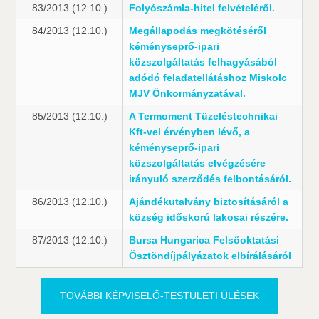
83/2013 (12.10.)
Folyószámla-hitel felvételéről.
84/2013 (12.10.)
Megállapodás megkötéséről
kéményseprő-ipari
közszolgáltatás felhagyásából
adódó feladatellátáshoz Miskolc
MJV Önkormányzatával.
85/2013 (12.10.)
A Termoment Tüzeléstechnikai
Kft-vel érvényben lévő, a
kéményseprő-ipari
közszolgáltatás elvégzésére
irányuló szerződés felbontásáról.
86/2013 (12.10.)
Ajándékutalvány biztosításáról a
község időskorú lakosai részére.
87/2013 (12.10.)
Bursa Hungarica Felsőoktatási
Ösztöndíjpályázatok elbírálásáról
TOVÁBBI KÉPVISELŐ-TESTÜLETI ÜLÉSEK