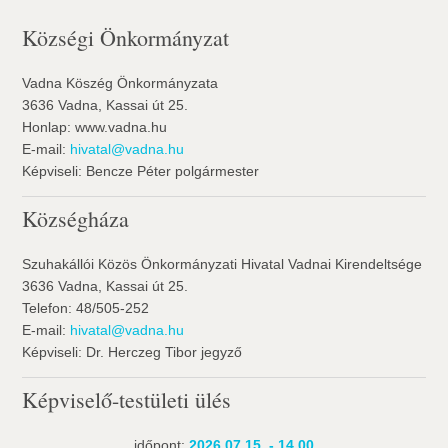
Községi Önkormányzat
Vadna Köszég Önkormányzata
3636 Vadna, Kassai út 25.
Honlap: www.vadna.hu
E-mail:
hivatal@vadna.hu
Képviseli: Bencze Péter polgármester
Községháza
Szuhakállói Közös Önkormányzati Hivatal Vadnai Kirendeltsége
3636 Vadna, Kassai út 25.
Telefon: 48/505-252
E-mail:
hivatal@vadna.hu
Képviseli: Dr. Herczeg Tibor jegyző
Képviselő-testületi ülés
időpont:
2026.07.15. - 14.00