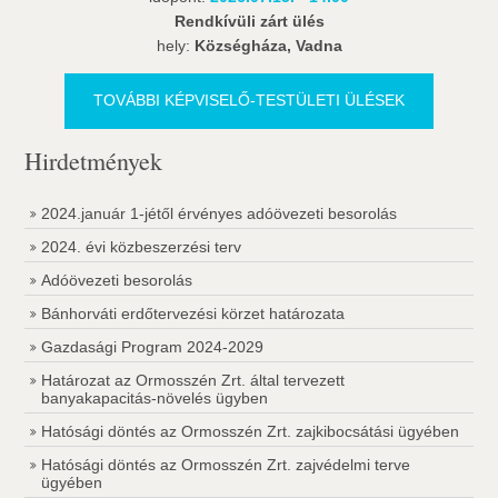
Rendkívüli zárt ülés
hely:
Községháza, Vadna
TOVÁBBI KÉPVISELŐ-TESTÜLETI ÜLÉSEK
Hirdetmények
2024.január 1-jétől érvényes adóövezeti besorolás
2024. évi közbeszerzési terv
Adóövezeti besorolás
Bánhorváti erdőtervezési körzet határozata
Gazdasági Program 2024-2029
Határozat az Ormosszén Zrt. által tervezett
banyakapacitás-növelés ügyben
Hatósági döntés az Ormosszén Zrt. zajkibocsátási ügyében
Hatósági döntés az Ormosszén Zrt. zajvédelmi terve
ügyében