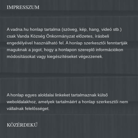
IMPRESSZUM
A vadna.hu honlap tartalma (szöveg, kép, hang, videó stb.)
csak Vanda Község Önkormányzat előzetes, írásbeli
engedélyével használható fel. A honlap szerkesztői fenntartják
maguknak a jogot, hogy a honlapon szereplő információkon
módosításokat vagy kiegészítéseket végezzenek.
A honlap egyes aloldalai linkeket tartalmaznak külső
weboldalakhoz, amelyek tartalmáért a honlap szerkesztői nem
vállalnak felelősséget.
KÖZÉRDEKŰ