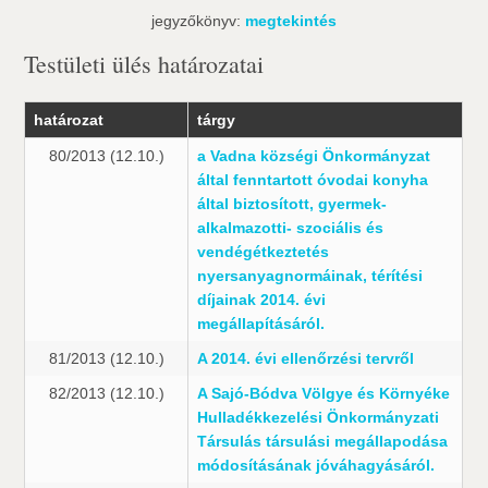
jegyzőkönyv:
megtekintés
Testületi ülés határozatai
határozat
tárgy
80/2013 (12.10.)
a Vadna községi Önkormányzat
által fenntartott óvodai konyha
által biztosított, gyermek-
alkalmazotti- szociális és
vendégétkeztetés
nyersanyagnormáinak, térítési
díjainak 2014. évi
megállapításáról.
81/2013 (12.10.)
A 2014. évi ellenőrzési tervről
82/2013 (12.10.)
A Sajó-Bódva Völgye és Környéke
Hulladékkezelési Önkormányzati
Társulás társulási megállapodása
módosításának jóváhagyásáról.