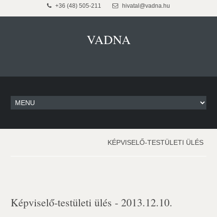
+36 (48) 505-211
hivatal@vadna.hu
VADNA
KÉPVISELŐ-TESTÜLETI ÜLÉS
Képviselő-testületi ülés - 2013.12.10.