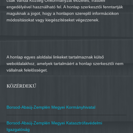
csak Vanda Község Önkormányzat előzetes, írásbeli
engedélyével használható fel. A honlap szerkesztői fenntartják
maguknak a jogot, hogy a honlapon szereplő információkon
módosításokat vagy kiegészítéseket végezzenek.
A honlap egyes aloldalai linkeket tartalmaznak külső
weboldalakhoz, amelyek tartalmáért a honlap szerkesztői nem
vállalnak felelősséget.
KÖZÉRDEKŰ
Borsod-Abaúj-Zemplén Megyei Kormányhivatal
Borsod-Abaúj-Zemplén Megyei Katasztrófavédelmi
Igazgatóság