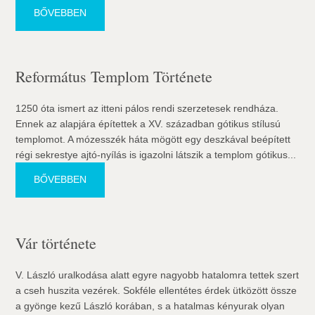
BŐVEBBEN
Református Templom Története
1250 óta ismert az itteni pálos rendi szerzetesek rendháza.
Ennek az alapjára építettek a XV. században gótikus stílusú
templomot. A mózesszék háta mögött egy deszkával beépített
régi sekrestye ajtó-nyílás is igazolni látszik a templom gótikus...
BŐVEBBEN
Vár története
V. László uralkodása alatt egyre nagyobb hatalomra tettek szert
a cseh huszita vezérek. Sokféle ellentétes érdek ütközött össze
a gyönge kezű László korában, s a hatalmas kényurak olyan