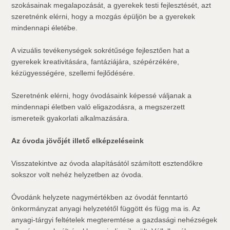
szokásainak megalapozását, a gyerekek testi fejlesztését, azt
szeretnénk elérni, hogy a mozgás épüljön be a gyerekek
mindennapi életébe.
A vizuális tevékenységek sokrétűsége fejlesztően hat a
gyerekek kreativitására, fantáziájára, szépérzékére,
kézügyességére, szellemi fejlődésére.
Szeretnénk elérni, hogy óvodásaink képessé váljanak a
mindennapi életben való eligazodásra, a megszerzett
ismereteik gyakorlati alkalmazására.
Az óvoda jövőjét illető elképzeléseink
Visszatekintve az óvoda alapításától számított esztendőkre
sokszor volt nehéz helyzetben az óvoda.
Óvodánk helyzete nagymértékben az óvodát fenntartó
önkormányzat anyagi helyzetétől függött és függ ma is. Az
anyagi-tárgyi feltételek megteremtése a gazdasági nehézségek