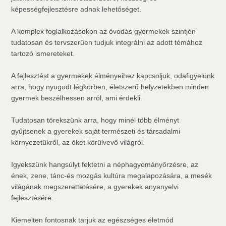
képességfejlesztésre adnak lehetőséget.
A komplex foglalkozásokon az óvodás gyermekek szintjén
tudatosan és tervszerűen tudjuk integrálni az adott témához
tartozó ismereteket.
A fejlesztést a gyermekek élményeihez kapcsoljuk, odafigyelünk
arra, hogy nyugodt légkörben, életszerű helyzetekben minden
gyermek beszélhessen arról, ami érdekli.
Tudatosan törekszünk arra, hogy minél több élményt
gyűjtsenek a gyerekek saját természeti és társadalmi
környezetükről, az őket körülvevő világról.
Igyekszünk hangsúlyt fektetni a néphagyományőrzésre, az
ének, zene, tánc-és mozgás kultúra megalapozására, a mesék
világának megszerettetésére, a gyerekek anyanyelvi
fejlesztésére.
Kiemelten fontosnak tarjuk az egészséges életmód