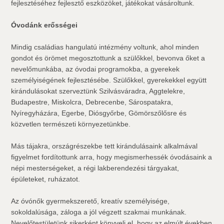
fejlesztéséhez fejlesztő eszközöket, játékokat vásároltunk.
Óvodánk erősségei
Mindig családias hangulatú intézmény voltunk, ahol minden
gondot és örömet megosztottunk a szülőkkel, bevonva őket a
nevelőmunkába, az óvodai programokba, a gyerekek
személyiségének fejlesztésébe. Szülőkkel, gyerekekkel együtt
kirándulásokat szerveztünk Szilvásváradra, Aggtelekre,
Budapestre, Miskolcra, Debrecenbe, Sárospatakra,
Nyíregyházára, Egerbe, Diósgyőrbe, Gömörszőlősre és
közvetlen természeti környezetünkbe.
Más tájakra, országrészekbe tett kirándulásaink alkalmával
figyelmet fordítottunk arra, hogy megismerhessék óvodásaink a
népi mesterségeket, a régi lakberendezési tárgyakat,
épületeket, ruházatot.
Az óvónők gyermekszerető, kreatív személyisége,
sokoldalúsága, záloga a jól végzett szakmai munkának.
Nevelőtestületünk sikerként könyveli el, hogy az elmúlt években