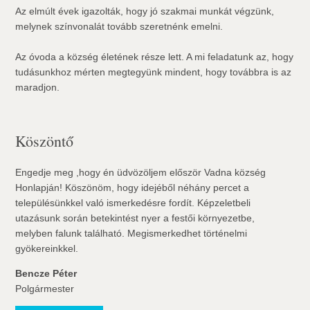
Az elmúlt évek igazolták, hogy jó szakmai munkát végzünk,
melynek színvonalát tovább szeretnénk emelni.
Az óvoda a község életének része lett. A mi feladatunk az, hogy
tudásunkhoz mérten megtegyünk mindent, hogy továbbra is az
maradjon.
Köszöntő
Engedje meg ,hogy én üdvözöljem először Vadna község
Honlapján! Köszönöm, hogy idejéből néhány percet a
településünkkel való ismerkedésre fordít. Képzeletbeli
utazásunk során betekintést nyer a festői környezetbe,
melyben falunk található. Megismerkedhet történelmi
gyökereinkkel.
Bencze Péter
Polgármester