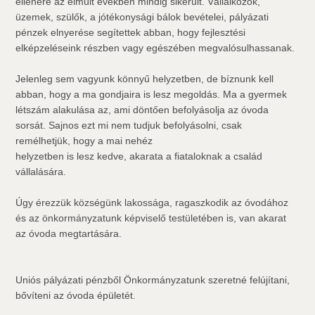
ellenére az elmúlt években mindig sikerült. Vállalkozók,
üzemek, szülők, a jótékonysági bálok bevételei, pályázati
pénzek elnyerése segítettek abban, hogy fejlesztési
elképzeléseink részben vagy egészében megvalósulhassanak.
Jelenleg sem vagyunk könnyű helyzetben, de bíznunk kell
abban, hogy a ma gondjaira is lesz megoldás. Ma a gyermek
létszám alakulása az, ami döntően befolyásolja az óvoda
sorsát. Sajnos ezt mi nem tudjuk befolyásolni, csak
remélhetjük, hogy a mai nehéz
helyzetben is lesz kedve, akarata a fiataloknak a család
vállalására.
Úgy érezzük községünk lakossága, ragaszkodik az óvodához
és az önkormányzatunk képviselő testületében is, van akarat
az óvoda megtartására.
Uniós pályázati pénzből Önkormányzatunk szeretné felújítani,
bővíteni az óvoda épületét.