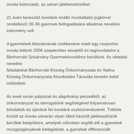
óvoda bútorzatát, az udvari játékeszközöket.
21 éven keresztül óvodánk önálló munkáltatói jogkörrel
rendelkező 30-36 gyermek befogadására alkalmas nevelési
intézmény volt.
A gyermekek létszámának csökkenése miatt egy csoportos
óvoda lettünk 2006 szeptember elsejétől és tagóvodaként a
Bánhorváti Szivárvány Gyermekóvodához kerültünk. Az oktatási
nevelési
feladatokat Bánhorváti Község Önkormányzata és Vadna
Község Önkormányzata Közoktatási Társulás keretén belül
működteti.
Az évek során pályázati és alapítványi pénzekből, az
önkormányzat és támogatóink segítségével folyamatosan
bővítettük és újítottuk fel óvodánk eszközrendszerét. Többek
között az óvoda udvarán olyan fából készült játékeszközök
kerültek beépítésre, amelyek célzottan segítik elő a gyerekek
mozgásigényének kielégítését, a gyerekek differenciált