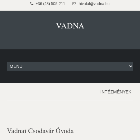
+36 (48) 505-211
hivatal@vadna.hu
VADNA
INTÉZMÉNYEK
Vadnai Csodavár Óvoda