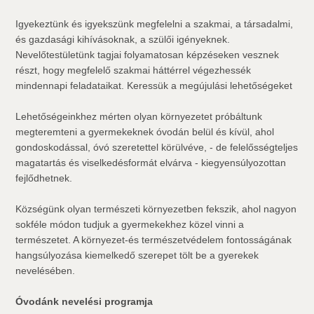
Igyekeztünk és igyekszünk megfelelni a szakmai, a társadalmi,
és gazdasági kihívásoknak, a szülői igényeknek.
Nevelőtestületünk tagjai folyamatosan képzéseken vesznek
részt, hogy megfelelő szakmai háttérrel végezhessék
mindennapi feladataikat. Keressük a megújulási lehetőségeket
Lehetőségeinkhez mérten olyan környezetet próbáltunk
megteremteni a gyermekeknek óvodán belül és kívül, ahol
gondoskodással, óvó szeretettel körülvéve, - de felelősségteljes
magatartás és viselkedésformát elvárva - kiegyensúlyozottan
fejlődhetnek.
Községünk olyan természeti környezetben fekszik, ahol nagyon
sokféle módon tudjuk a gyermekekhez közel vinni a
természetet. A környezet-és természetvédelem fontosságának
hangsúlyozása kiemelkedő szerepet tölt be a gyerekek
nevelésében.
Óvodánk nevelési programja