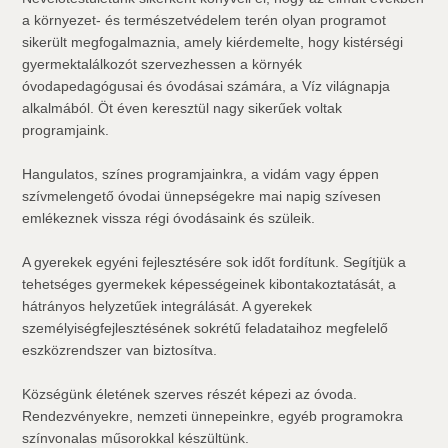
a környezet- és természetvédelem terén olyan programot
sikerült megfogalmaznia, amely kiérdemelte, hogy kistérségi
gyermektalálkozót szervezhessen a környék
óvodapedagógusai és óvodásai számára, a Víz világnapja
alkalmából. Öt éven keresztül nagy sikerűek voltak
programjaink.
Hangulatos, színes programjainkra, a vidám vagy éppen
szívmelengető óvodai ünnepségekre mai napig szívesen
emlékeznek vissza régi óvodásaink és szüleik.
A gyerekek egyéni fejlesztésére sok időt fordítunk. Segítjük a
tehetséges gyermekek képességeinek kibontakoztatását, a
hátrányos helyzetűek integrálását. A gyerekek
személyiségfejlesztésének sokrétű feladataihoz megfelelő
eszközrendszer van biztosítva.
Községünk életének szerves részét képezi az óvoda.
Rendezvényekre, nemzeti ünnepeinkre, egyéb programokra
színvonalas műsorokkal készültünk.