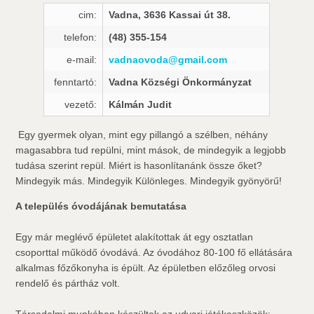
cim:
Vadna, 3636 Kassai út 38.
telefon:
(48) 355-154
e-mail:
vadnaovoda@gmail.com
fenntartó:
Vadna Községi Önkormányzat
vezető:
Kálmán Judit
 Egy gyermek olyan, mint egy pillangó a szélben, néhány
magasabbra tud repülni, mint mások, de mindegyik a legjobb
tudása szerint repül. Miért is hasonlítanánk össze őket?
Mindegyik más. Mindegyik Különleges. Mindegyik gyönyörű!
A település óvodájának bemutatása
Egy már meglévő épületet alakítottak át egy osztatlan
csoporttal működő óvodává. Az óvodához 80-100 fő ellátására
alkalmas főzőkonyha is épült. Az épületben előzőleg orvosi
rendelő és pártház volt.