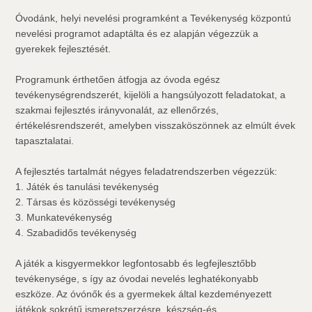
Óvodánk, helyi nevelési programként a Tevékenység központú
nevelési programot adaptálta és ez alapján végezzük a
gyerekek fejlesztését.
Programunk érthetően átfogja az óvoda egész
tevékenységrendszerét, kijelöli a hangsúlyozott feladatokat, a
szakmai fejlesztés irányvonalát, az ellenőrzés,
értékelésrendszerét, amelyben visszaköszönnek az elmúlt évek
tapasztalatai.
A fejlesztés tartalmát négyes feladatrendszerben végezzük:
1. Játék és tanulási tevékenység
2. Társas és közösségi tevékenység
3. Munkatevékenység
4. Szabadidős tevékenység
A játék a kisgyermekkor legfontosabb és legfejlesztőbb
tevékenysége, s így az óvodai nevelés leghatékonyabb
eszköze. Az óvónők és a gyermekek által kezdeményezett
játékok sokrétű ismeretszerzésre, készség-és