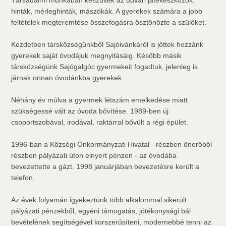
Társadalmi munkában készültek az udvari játékeszközök:
hinták, mérleghinták, mászókák. A gyerekek számára a jobb
feltételek megteremtése összefogásra ösztönözte a szülőket.
Kezdetben társközségünkből Sajóivánkáról is jöttek hozzánk
gyerekek saját óvodájuk megnyitásáig. Később másik
társközségünk Sajógalgóc gyermekeit fogadtuk, jelenleg is
járnak onnan óvodánkba gyerekek.
Néhány év múlva a gyermek létszám emelkedése miatt
szükségessé vált az óvoda bővítése. 1989-ben új
csoportszobával, irodával, raktárral bővült a régi épület.
1996-ban a Községi Önkormányzati Hivatal - részben önerőből
részben pályázati úton elnyert pénzen - az óvodába
bevezettette a gázt. 1998 januárjában bevezetésre került a
telefon.
Az évek folyamán igyekeztünk több alkalommal sikerült
pályázati pénzekből, egyéni támogatás, jótékonysági bál
bevételének segítségével korszerűsíteni, modernebbé tenni az