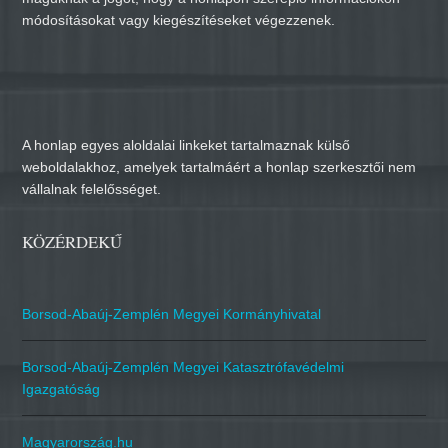
módosításokat vagy kiegészítéseket végezzenek.
A honlap egyes aloldalai linkeket tartalmaznak külső
weboldalakhoz, amelyek tartalmáért a honlap szerkesztői nem
vállalnak felelősséget.
KÖZÉRDEKŰ
Borsod-Abaúj-Zemplén Megyei Kormányhivatal
Borsod-Abaúj-Zemplén Megyei Katasztrófavédelmi
Igazgatóság
Magyarország.hu