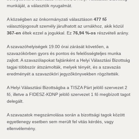
munkáját, a választók nyugalmát.
A községben az önkormányzati választáson
477 fő
választójogosult személy járulhatott az urnákhoz, akik közül
367-en
éltek ezzel a jogukkal. Ez
76,94 %-os
részvételi arány.
A szavazóhelyiségek 19.00 órai zárását követően, a
szavazókörben gyors és pontos és felelősségteljes munka
zajlott. A szavazólapokat fajtánként a Helyi Választási Bizottság
tagjai többször átszámolták, melyek tényét, és a szavazás
eredményét a szavazóköri jegyzőkönyvekben rögzítették.
A Helyi Választási Bizottságba a TISZA Párt jelölő szervezet 2
fő, illetve a FIDESZ-KDNP jelölő szervezet 1 fő megbízott tagot
delegált.
A szavazatok megszámolása során a bizottsági tagok között
egyetlenegy esetben sem merült fel vitás kérdés, vagy
ellenvélemény.