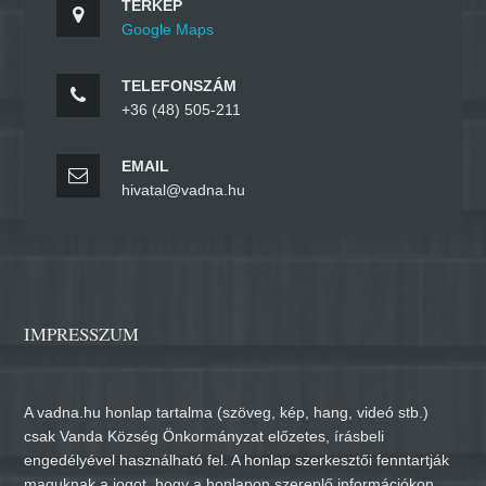
TÉRKÉP
Google Maps
TELEFONSZÁM
+36 (48) 505-211
EMAIL
hivatal@vadna.hu
IMPRESSZUM
A vadna.hu honlap tartalma (szöveg, kép, hang, videó stb.)
csak Vanda Község Önkormányzat előzetes, írásbeli
engedélyével használható fel. A honlap szerkesztői fenntartják
maguknak a jogot, hogy a honlapon szereplő információkon