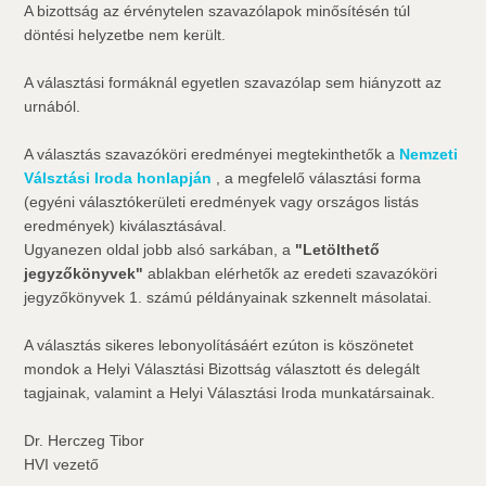
A bizottság az érvénytelen szavazólapok minősítésén túl
döntési helyzetbe nem került.
A választási formáknál egyetlen szavazólap sem hiányzott az
urnából.
A választás szavazóköri eredményei megtekinthetők a
Nemzeti
Válsztási Iroda honlapján
, a megfelelő választási forma
(egyéni választókerületi eredmények vagy országos listás
eredmények) kiválasztásával.
Ugyanezen oldal jobb alsó sarkában, a
"Letölthető
jegyzőkönyvek"
ablakban elérhetők az eredeti szavazóköri
jegyzőkönyvek 1. számú példányainak szkennelt másolatai.
A választás sikeres lebonyolításáért ezúton is köszönetet
mondok a Helyi Választási Bizottság választott és delegált
tagjainak, valamint a Helyi Választási Iroda munkatársainak.
Dr. Herczeg Tibor
HVI vezető