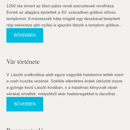
1250 óta ismert az itteni pálos rendi szerzetesek rendháza.
Ennek az alapjára építettek a XV. században gótikus stílusú
templomot. A mózesszék háta mögött egy deszkával beépített
régi sekrestye ajtó-nyílás is igazolni látszik a templom gótikus...
BŐVEBBEN
Vár története
V. László uralkodása alatt egyre nagyobb hatalomra tettek szert
a cseh huszita vezérek. Sokféle ellentétes érdek ütközött össze
a gyönge kezű László korában, s a hatalmas kényurak olyan
várakat emeltek, melyekből akár hadseregekkel is dacolhat...
BŐVEBBEN