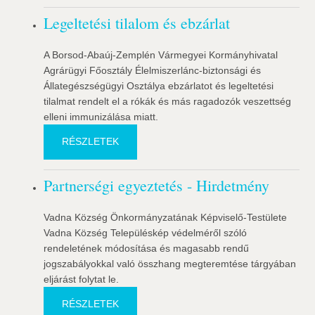
Legeltetési tilalom és ebzárlat
A Borsod-Abaúj-Zemplén Vármegyei Kormányhivatal
Agrárügyi Főosztály Élelmiszerlánc-biztonsági és
Állategészségügyi Osztálya ebzárlatot és legeltetési
tilalmat rendelt el a rókák és más ragadozók veszettség
elleni immunizálása miatt.
RÉSZLETEK
Partnerségi egyeztetés - Hirdetmény
Vadna Község Önkormányzatának Képviselő-Testülete
Vadna Község Településkép védelméről szóló
rendeletének módosítása és magasabb rendű
jogszabályokkal való összhang megteremtése tárgyában
eljárást folytat le.
RÉSZLETEK