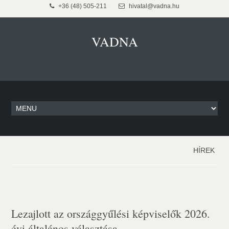
+36 (48) 505-211
hivatal@vadna.hu
VADNA
HÍREK
Lezajlott az országgyűlési képviselők 2026.
évi általános választása