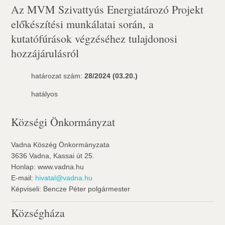
Az MVM Szivattyús Energiatározó Projekt
előkészítési munkálatai során, a
kutatófúrások végzéséhez tulajdonosi
hozzájárulásról
határozat szám:
28/2024 (03.20.)
hatályos
Községi Önkormányzat
Vadna Köszég Önkormányzata
3636 Vadna, Kassai út 25.
Honlap: www.vadna.hu
E-mail:
hivatal@vadna.hu
Képviseli: Bencze Péter polgármester
Községháza