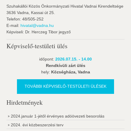
Szuhakállói Közös Önkormányzati Hivatal Vadnai Kirendeltsége
3636 Vadna, Kassai út 25.
Telefon: 48/505-252
E-mail:
hivatal@vadna.hu
Képviseli: Dr. Herczeg Tibor jegyző
Képviselő-testületi ülés
időpont:
2026.07.15. - 14.00
Rendkívüli zárt ülés
hely:
Községháza, Vadna
TOVÁBBI KÉPVISELŐ-TESTÜLETI ÜLÉSEK
Hirdetmények
2024.január 1-jétől érvényes adóövezeti besorolás
2024. évi közbeszerzési terv