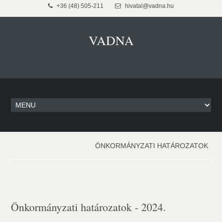
+36 (48) 505-211
hivatal@vadna.hu
VADNA
ÖNKORMÁNYZATI HATÁROZATOK
Önkormányzati határozatok - 2024.