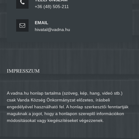
+36 (48) 505-211
EMAIL
hivatal@vadna.hu
IMPRESSZUM
A vadna.hu honlap tartalma (szöveg, kép, hang, videó stb.)
csak Vanda Község Önkormányzat előzetes, írásbeli
engedélyével használható fel. A honlap szerkesztői fenntartják
maguknak a jogot, hogy a honlapon szereplő információkon
módosításokat vagy kiegészítéseket végezzenek.