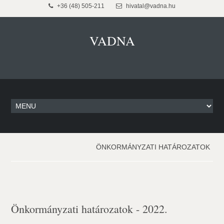
+36 (48) 505-211
hivatal@vadna.hu
VADNA
ÖNKORMÁNYZATI HATÁROZATOK
Önkormányzati határozatok - 2022.