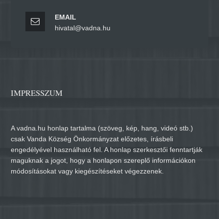
EMAIL
hivatal@vadna.hu
IMPRESSZUM
A vadna.hu honlap tartalma (szöveg, kép, hang, videó stb.)
csak Vanda Község Önkormányzat előzetes, írásbeli
engedélyével használható fel. A honlap szerkesztői fenntartják
maguknak a jogot, hogy a honlapon szereplő információkon
módosításokat vagy kiegészítéseket végezzenek.