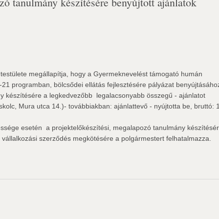
zó tanulmány készítésére benyújtott ajánlatok
estülete megállapítja, hogy a Gyermeknevelést támogató humán
1-21 programban, bölcsődei ellátás fejlesztésére pályázat benyújtásáho
y készítésére a legkedvezőbb  legalacsonyabb összegű - ajánlatot
olc, Mura utca 14.)- továbbiakban: ajánlattevő - nyújtotta be, bruttó: 
rtessége esetén  a projektelőkészítési, megalapozó tanulmány készítésé
ó vállalkozási szerződés megkötésére a polgármestert felhatalmazza.