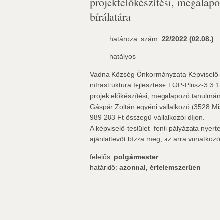
projektelőkészítési, megalapo
bírálatára
határozat szám:
22/2022 (02.08.)
hatályos
Vadna Község Önkormányzata Képviselő-t
infrastruktúra fejlesztése TOP-Plusz-3.3.
projektelőkészítési, megalapozó tanulmán
Gáspár Zoltán egyéni vállalkozó (3528 Misk
989 283 Ft összegű vállalkozói díjon.
A képviselő-testület  fenti pályázata nye
ajánlattevőt bízza meg, az arra vonatkoz
felelős:
polgármester
határidő:
azonnal, értelemszerűen