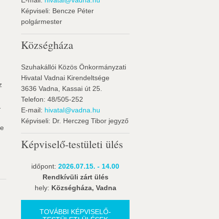
E-mail:
hivatal@vadna.hu
Képviseli: Bencze Péter
polgármester
Községháza
Szuhakállói Közös Önkormányzati
Hivatal Vadnai Kirendeltsége
z
3636 Vadna, Kassai út 25.
Telefon: 48/505-252
1
E-mail:
hivatal@vadna.hu
Képviseli: Dr. Herczeg Tibor jegyző
re
Képviselő-testületi ülés
időpont:
2026.07.15. - 14.00
Rendkívüli zárt ülés
hely:
Községháza, Vadna
TOVÁBBI KÉPVISELŐ-