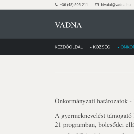
+36 (48) 505-211
hivatal@vadna.hu
VADNA
KEZDŐOLDAL
KÖZSÉG
ÖNKO
Önkormányzati határozatok -
A gyermeknevelést támogató h
21 programban, bölcsődei ell