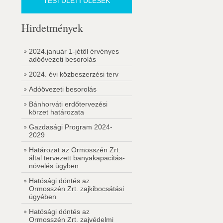
TESTÜLETI ÜLÉSEK
Hirdetmények
2024.január 1-jétől érvényes
adóövezeti besorolás
2024. évi közbeszerzési terv
Adóövezeti besorolás
Bánhorváti erdőtervezési
körzet határozata
Gazdasági Program 2024-
2029
Határozat az Ormosszén Zrt.
által tervezett banyakapacitás-
növelés ügyben
Hatósági döntés az
Ormosszén Zrt. zajkibocsátási
ügyében
Hatósági döntés az
Ormosszén Zrt. zajvédelmi