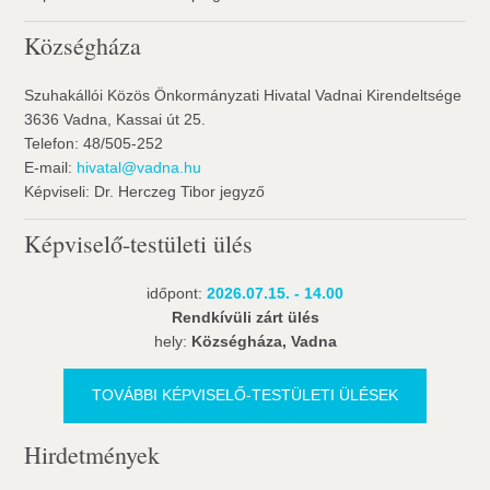
Községháza
Szuhakállói Közös Önkormányzati Hivatal Vadnai Kirendeltsége
3636 Vadna, Kassai út 25.
Telefon: 48/505-252
E-mail:
hivatal@vadna.hu
Képviseli: Dr. Herczeg Tibor jegyző
Képviselő-testületi ülés
időpont:
2026.07.15. - 14.00
Rendkívüli zárt ülés
hely:
Községháza, Vadna
TOVÁBBI KÉPVISELŐ-TESTÜLETI ÜLÉSEK
Hirdetmények