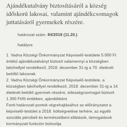
Ajándékutalvány biztosításáról a község
időskorú lakosai, valamint ajándékcsomagok
juttatásáról gyermekek részére.
határozat szám:
84/2018 (11.20.)
hatályos
1. Vadna Községi Önkormányzat Képviselő-testülete 5.000 Ft
értékű ajándékutalványt biztosít valamennyi a községben
lakóhellyel rendelkező, 2018. december 31-ig a 70. életévét
betöltő lakosnak.
2. Vadna Községi Önkormányzat Képviselő-testülete, a
községben lakóhellyel rendelkező, 2018. december 31-ig a 14.
életévét betöltő gyermek részére, édességcsomagot biztosít
1.300 Ft/fő értékben, ajándékként.
Fenti határozati pontok végrehajtásához az előirányzatot a
képviselő-testület a 2018. költségvetése terhére, az egyéb
szociális pénzbeli és természetbeni ellátások, támogatások
kormányzati funkción biztosítja.