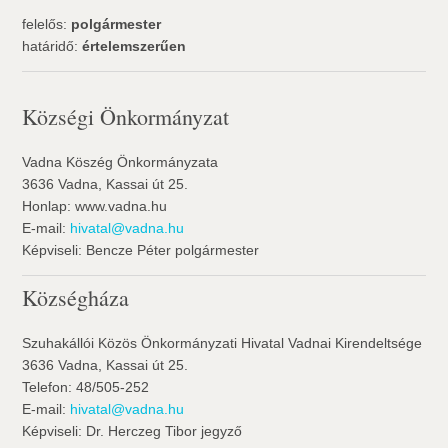
felelős:
polgármester
határidő:
értelemszerűen
Községi Önkormányzat
Vadna Köszég Önkormányzata
3636 Vadna, Kassai út 25.
Honlap: www.vadna.hu
E-mail:
hivatal@vadna.hu
Képviseli: Bencze Péter polgármester
Községháza
Szuhakállói Közös Önkormányzati Hivatal Vadnai Kirendeltsége
3636 Vadna, Kassai út 25.
Telefon: 48/505-252
E-mail:
hivatal@vadna.hu
Képviseli: Dr. Herczeg Tibor jegyző