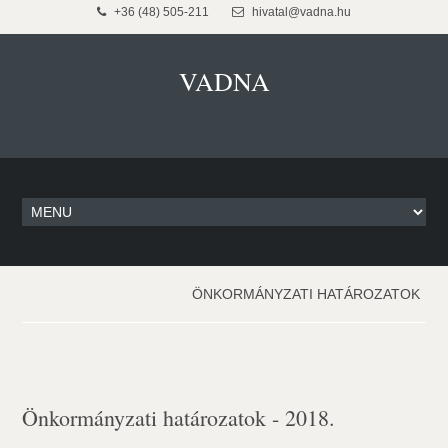
+36 (48) 505-211
hivatal@vadna.hu
VADNA
ÖNKORMÁNYZATI HATÁROZATOK
Önkormányzati határozatok - 2018.