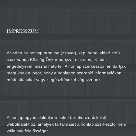
IMPRESSZUM
A vadna.hu honlap tartalma (szöveg, kép, hang, videó stb.)
csak Vanda Község Önkormányzat előzetes, írásbeli
engedélyével használható fel. A honlap szerkesztői fenntartják
maguknak a jogot, hogy a honlapon szereplő információkon
módosításokat vagy kiegészítéseket végezzenek.
A honlap egyes aloldalai linkeket tartalmaznak külső
weboldalakhoz, amelyek tartalmáért a honlap szerkesztői nem
vállalnak felelősséget.