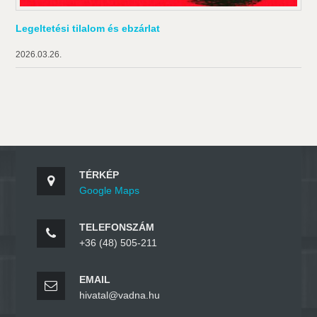
Legeltetési tilalom és ebzárlat
2026.03.26.
TÉRKÉP
Google Maps
TELEFONSZÁM
+36 (48) 505-211
EMAIL
hivatal@vadna.hu