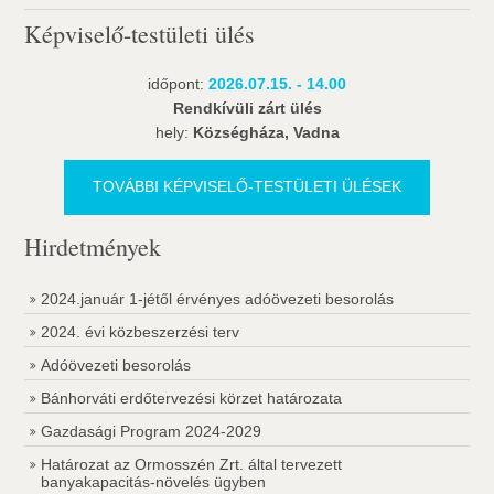
Képviselő-testületi ülés
időpont:
2026.07.15. - 14.00
Rendkívüli zárt ülés
hely:
Községháza, Vadna
TOVÁBBI KÉPVISELŐ-TESTÜLETI ÜLÉSEK
Hirdetmények
2024.január 1-jétől érvényes adóövezeti besorolás
2024. évi közbeszerzési terv
Adóövezeti besorolás
Bánhorváti erdőtervezési körzet határozata
Gazdasági Program 2024-2029
Határozat az Ormosszén Zrt. által tervezett
banyakapacitás-növelés ügyben