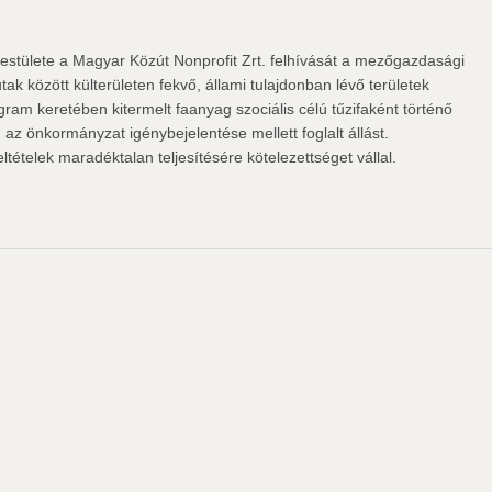
stülete a Magyar Közút Nonprofit Zrt. felhívását a mezőgazdasági
tak között külterületen fekvő, állami tulajdonban lévő területek
ogram keretében kitermelt faanyag szociális célú tűzifaként történő
az önkormányzat igénybejelentése mellett foglalt állást.
eltételek maradéktalan teljesítésére kötelezettséget vállal.