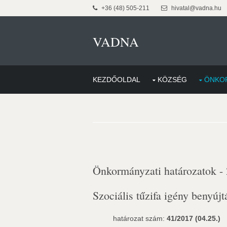
+36 (48) 505-211
hivatal@vadna.hu
VADNA
KEZDŐOLDAL
KÖZSÉG
ÖNKO
Önkormányzati határozatok -
Szociális tűzifa igény benyúj
határozat szám:
41/2017 (04.25.)