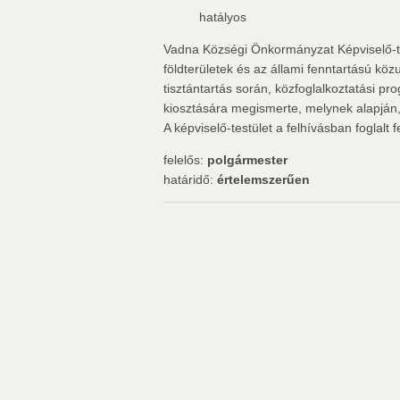
hatályos
Vadna Községi Önkormányzat Képviselő-te
földterületek és az állami fenntartású közu
tisztántartás során, közfoglalkoztatási pr
kiosztására megismerte, melynek alapján, 
A képviselő-testület a felhívásban foglalt f
felelős:
polgármester
határidő:
értelemszerűen