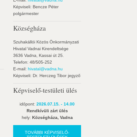
E-mail:
hivatal@vadna.hu
Képviseli: Bencze Péter
polgármester
Községháza
Szuhakállói Közös Önkormányzati
Hivatal Vadnai Kirendeltsége
3636 Vadna, Kassai út 25.
Telefon: 48/505-252
E-mail:
hivatal@vadna.hu
Képviseli: Dr. Herczeg Tibor jegyző
Képviselő-testületi ülés
időpont:
2026.07.15. - 14.00
Rendkívüli zárt ülés
hely:
Községháza, Vadna
TOVÁBBI KÉPVISELŐ-