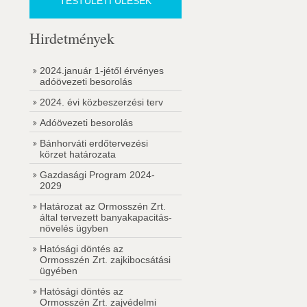
TESTÜLETI ÜLÉSEK
Hirdetmények
2024.január 1-jétől érvényes
adóövezeti besorolás
2024. évi közbeszerzési terv
Adóövezeti besorolás
Bánhorváti erdőtervezési
körzet határozata
Gazdasági Program 2024-
2029
Határozat az Ormosszén Zrt.
által tervezett banyakapacitás-
növelés ügyben
Hatósági döntés az
Ormosszén Zrt. zajkibocsátási
ügyében
Hatósági döntés az
Ormosszén Zrt. zajvédelmi