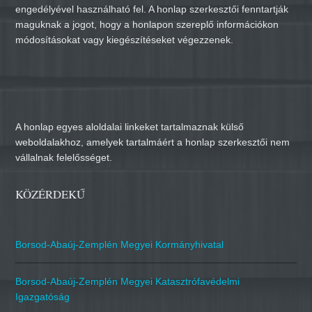
engedélyével használható fel. A honlap szerkesztői fenntartják
maguknak a jogot, hogy a honlapon szereplő információkon
módosításokat vagy kiegészítéseket végezzenek.
A honlap egyes aloldalai linkeket tartalmaznak külső
weboldalakhoz, amelyek tartalmáért a honlap szerkesztői nem
vállalnak felelősséget.
KÖZÉRDEKŰ
Borsod-Abaúj-Zemplén Megyei Kormányhivatal
Borsod-Abaúj-Zemplén Megyei Katasztrófavédelmi
Igazgatóság