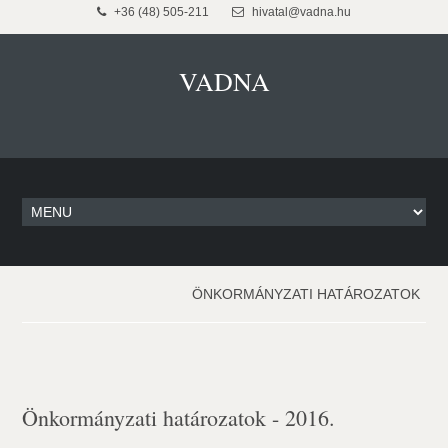
+36 (48) 505-211
hivatal@vadna.hu
VADNA
ÖNKORMÁNYZATI HATÁROZATOK
Önkormányzati határozatok - 2016.