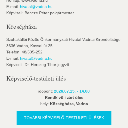
Honlap: www.vadna.hu
E-mail:
hivatal@vadna.hu
Képviseli: Bencze Péter polgármester
Községháza
Szuhakállói Közös Önkormányzati Hivatal Vadnai Kirendeltsége
3636 Vadna, Kassai út 25.
Telefon: 48/505-252
E-mail:
hivatal@vadna.hu
Képviseli: Dr. Herczeg Tibor jegyző
Képviselő-testületi ülés
időpont:
2026.07.15. - 14.00
Rendkívüli zárt ülés
hely:
Községháza, Vadna
TOVÁBBI KÉPVISELŐ-TESTÜLETI ÜLÉSEK