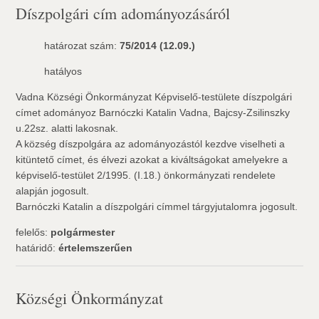
Díszpolgári cím adományozásáról
határozat szám:
75/2014 (12.09.)
hatályos
Vadna Községi Önkormányzat Képviselő-testülete díszpolgári
címet adományoz Barnóczki Katalin Vadna, Bajcsy-Zsilinszky
u.22sz. alatti lakosnak.
A község díszpolgára az adományozástól kezdve viselheti a
kitüntető címet, és élvezi azokat a kiváltságokat amelyekre a
képviselő-testület 2/1995. (I.18.) önkormányzati rendelete
alapján jogosult.
Barnóczki Katalin a díszpolgári címmel tárgyjutalomra jogosult.
felelős:
polgármester
határidő:
értelemszerűen
Községi Önkormányzat