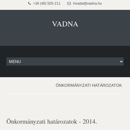
+36 (48) 505-211
hivatal@vadna.hu
VADNA
ÖNKORMÁNYZATI HATÁROZATOK
Önkormányzati határozatok - 2014.