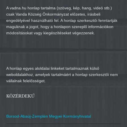
A vadna.hu honlap tartalma (szöveg, kép, hang, videó stb.)
csak Vanda Község Önkormányzat előzetes, írásbeli
engedélyével használható fel. A honlap szerkesztői fenntartják
maguknak a jogot, hogy a honlapon szereplő információkon
módosításokat vagy kiegészítéseket végezzenek.
A honlap egyes aloldalai linkeket tartalmaznak külső
weboldalakhoz, amelyek tartalmáért a honlap szerkesztői nem
vállalnak felelősséget.
KÖZÉRDEKŰ
Borsod-Abaúj-Zemplén Megyei Kormányhivatal