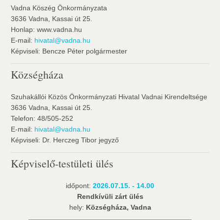
Vadna Köszég Önkormányzata
3636 Vadna, Kassai út 25.
Honlap: www.vadna.hu
E-mail:
hivatal@vadna.hu
Képviseli: Bencze Péter polgármester
Községháza
Szuhakállói Közös Önkormányzati Hivatal Vadnai Kirendeltsége
3636 Vadna, Kassai út 25.
Telefon: 48/505-252
E-mail:
hivatal@vadna.hu
Képviseli: Dr. Herczeg Tibor jegyző
Képviselő-testületi ülés
időpont:
2026.07.15. - 14.00
Rendkívüli zárt ülés
hely:
Községháza, Vadna