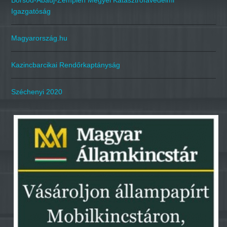
Borsod-Abaúj-Zemplén Megyei Katasztrófavédelmi
Igazgatóság
Magyarország.hu
Kazincbarcikai Rendőrkaptányság
Széchenyi 2020