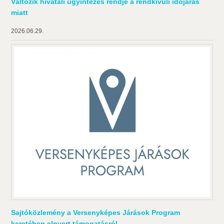
Változik hivatali ügyintézés rendje a rendkívüli időjárás
miatt
2026.06.29.
Sajtóközlemény a Versenyképes Járások Program
keretében elnyert támogatásról