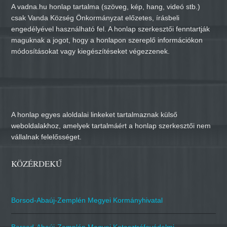
A vadna.hu honlap tartalma (szöveg, kép, hang, videó stb.)
csak Vanda Község Önkormányzat előzetes, írásbeli
engedélyével használható fel. A honlap szerkesztői fenntartják
maguknak a jogot, hogy a honlapon szereplő információkon
módosításokat vagy kiegészítéseket végezzenek.
A honlap egyes aloldalai linkeket tartalmaznak külső
weboldalakhoz, amelyek tartalmáért a honlap szerkesztői nem
vállalnak felelősséget.
KÖZÉRDEKŰ
Borsod-Abaúj-Zemplén Megyei Kormányhivatal