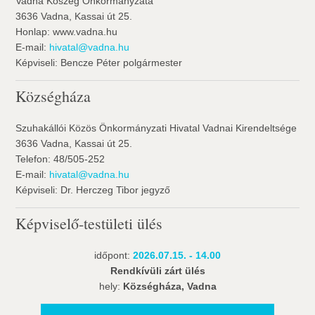
Vadna Köszég Önkormányzata
3636 Vadna, Kassai út 25.
Honlap: www.vadna.hu
E-mail:
hivatal@vadna.hu
Képviseli: Bencze Péter polgármester
Községháza
Szuhakállói Közös Önkormányzati Hivatal Vadnai Kirendeltsége
3636 Vadna, Kassai út 25.
Telefon: 48/505-252
E-mail:
hivatal@vadna.hu
Képviseli: Dr. Herczeg Tibor jegyző
Képviselő-testületi ülés
időpont:
2026.07.15. - 14.00
Rendkívüli zárt ülés
hely:
Községháza, Vadna