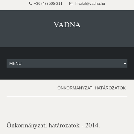
+36 (48) 505-211
hivatal@vadna.hu
VADNA
ÖNKORMÁNYZATI HATÁROZATOK
Önkormányzati határozatok - 2014.