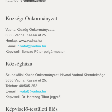
határidő:
értelemszerűen
Községi Önkormányzat
Vadna Köszég Önkormányzata
3636 Vadna, Kassai út 25.
Honlap: www.vadna.hu
E-mail:
hivatal@vadna.hu
Képviseli: Bencze Péter polgármester
Községháza
Szuhakállói Közös Önkormányzati Hivatal Vadnai Kirendeltsége
3636 Vadna, Kassai út 25.
Telefon: 48/505-252
E-mail:
hivatal@vadna.hu
Képviseli: Dr. Herczeg Tibor jegyző
Képviselő-testületi ülés