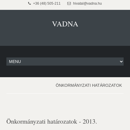
+36 (48) 505-211
hivatal@vadna.hu
VADNA
ÖNKORMÁNYZATI HATÁROZATOK
Önkormányzati határozatok - 2013.