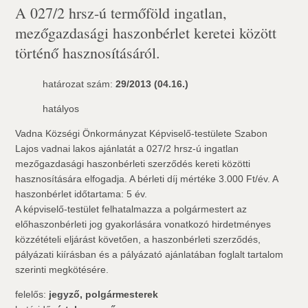
A 027/2 hrsz-ú termőföld ingatlan,
mezőgazdasági haszonbérlet keretei között
történő hasznosításáról.
határozat szám:
29/2013 (04.16.)
hatályos
Vadna Községi Önkormányzat Képviselő-testülete Szabon
Lajos vadnai lakos ajánlatát a 027/2 hrsz-ú ingatlan
mezőgazdasági haszonbérleti szerződés kereti közötti
hasznosítására elfogadja. A bérleti díj mértéke 3.000 Ft/év. A
haszonbérlet időtartama: 5 év.
A képviselő-testület felhatalmazza a polgármestert az
előhaszonbérleti jog gyakorlására vonatkozó hirdetményes
közzétételi eljárást követően, a haszonbérleti szerződés,
pályázati kiírásban és a pályázató ajánlatában foglalt tartalom
szerinti megkötésére.
felelős:
jegyző, polgármesterek