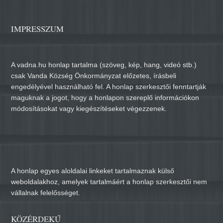
IMPRESSZUM
A vadna.hu honlap tartalma (szöveg, kép, hang, videó stb.)
csak Vanda Község Önkormányzat előzetes, írásbeli
engedélyével használható fel. A honlap szerkesztői fenntartják
maguknak a jogot, hogy a honlapon szereplő információkon
módosításokat vagy kiegészítéseket végezzenek.
A honlap egyes aloldalai linkeket tartalmaznak külső
weboldalakhoz, amelyek tartalmáért a honlap szerkesztői nem
vállalnak felelősséget.
KÖZÉRDEKŰ