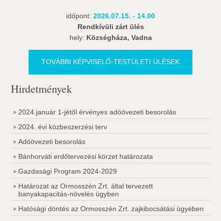
időpont:
2026.07.15. - 14.00
Rendkívüli zárt ülés
hely:
Községháza, Vadna
TOVÁBBI KÉPVISELŐ-TESTÜLETI ÜLÉSEK
Hirdetmények
2024.január 1-jétől érvényes adóövezeti besorolás
2024. évi közbeszerzési terv
Adóövezeti besorolás
Bánhorváti erdőtervezési körzet határozata
Gazdasági Program 2024-2029
Határozat az Ormosszén Zrt. által tervezett
banyakapacitás-növelés ügyben
Hatósági döntés az Ormosszén Zrt. zajkibocsátási ügyében